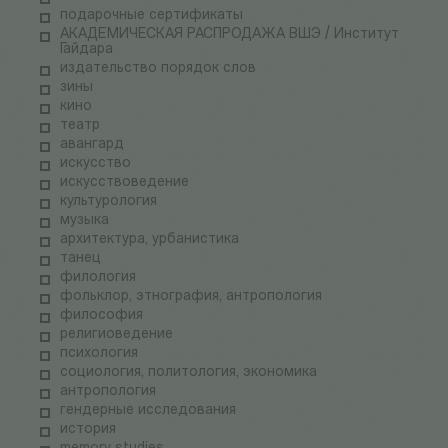
подарочные сертификаты
АКАДЕМИЧЕСКАЯ РАСПРОДАЖА ВШЭ / Институт
Гайдара
издательство порядок слов
зины
кино
театр
авангард
искусство
искусствоведение
культурология
музыка
архитектура, урбанистика
танец
филология
фольклор, этнография, антропология
философия
религиоведение
психология
социология, политология, экономика
антропология
гендерные исследования
история