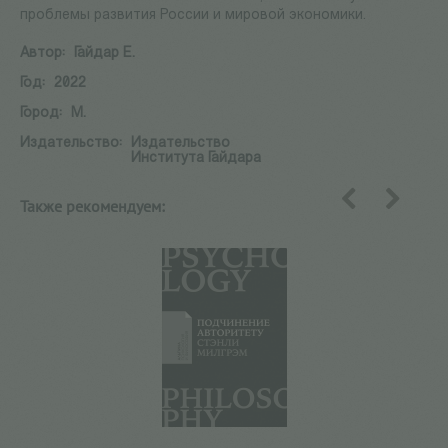
проблемы развития России и мировой экономики.
Автор:
Гайдар Е.
Год:
2022
Город:
М.
Издательство:
Издательство
Института Гайдара
Также рекомендуем:
назад
вперед