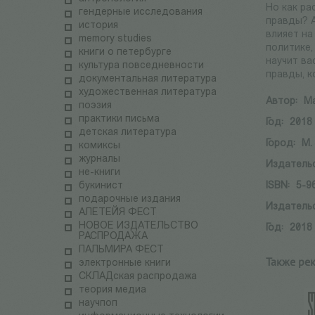
Но как ра
гендерные исследования
правды? А
история
влияет на
memory studies
политике,
книги о петербурге
научит ва
культура повседневности
правды, 
документальная литература
художественная литература
Автор:
Ма
поэзия
практики письма
Год:
2018
детская литература
Город:
М.
комиксы
журналы
Издатель
не-книги
букинист
ISBN:
5-9
подарочные издания
Издатель
АЛЕТЕЙЯ ФЕСТ
НОВОЕ ИЗДАТЕЛЬСТВО
Год:
2018
РАСПРОДАЖА
ПАЛЬМИРА ФЕСТ
Также ре
электронные книги
СКЛАДская распродажа
теория медиа
научпоп