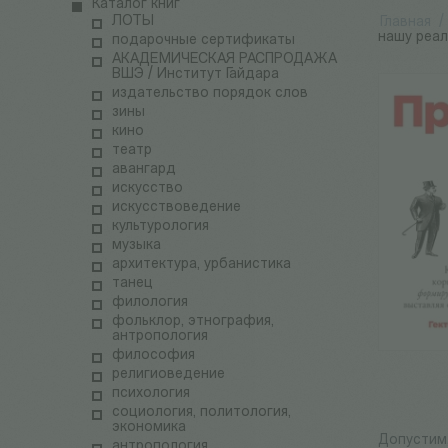
Каталог книг
ЛОТЫ
Главная
/
нашу реал
подарочные сертификаты
АКАДЕМИЧЕСКАЯ РАСПРОДАЖА
ВШЭ / Институт Гайдара
издательство порядок слов
зины
кино
театр
авангард
искусство
искусствоведение
культурология
музыка
архитектура, урбанистика
танец
филология
фольклор, этнография,
антропология
философия
религиоведение
психология
социология, политология,
экономика
Допустим,
антропология