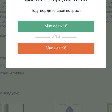
спознать обман, когда ловко подтасовывают факты и жонглиру
втор книги Гектор Макдональд утверждает, что есть разные спо
Подтвердите свой возраст
 наше восприятие ситуации. В книге он исследует феномен «кон
 бизнесе и истории, когда правда становится орудием обмана.
с обнаруживать манипуляторов и дезинформаторов. Книга помож
Мне есть 18
которые мы слышим, формируют наши взгляды.
кдональд Г.
ИЛИ
Мне нет 18
ство:
Альпина
614-1818-7
ство:
Альпина
комендуем: