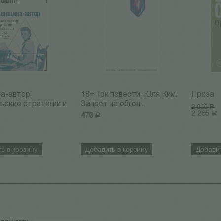
а-автор:
18+ Три повести: Юля Ким.
Проза
ьские стратегии и
Запрет на обгон...
2 838
Р
2 265
Р
470
Р
ь в корзину
Добавить в корзину
Добавит