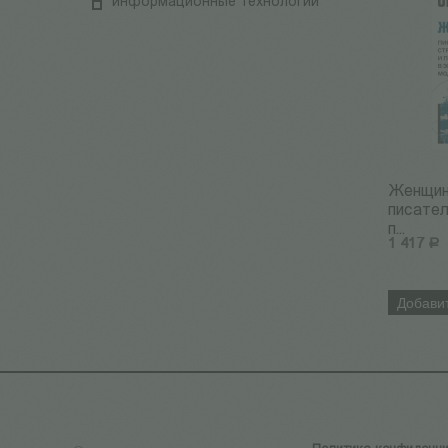
информационные технологии
Женщин
писател
п...
1 417
Р
Добавит