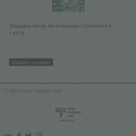
Женщина-автор: писательские стратегии и п...
1
1 417
Р
4
Добавить в корзину
ⓒ 2023 Проект "Порядок слов"