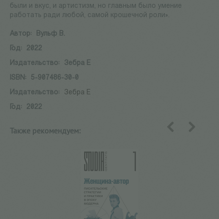
были и вкус, и артистизм, но главным было умение
работать ради любой, самой крошечной роли».
Автор:
Вульф В.
Год:
2022
Издательство:
Зебра Е
ISBN:
5-907486-30-0
Издательство:
Зебра Е
Год:
2022
Также рекомендуем:
назад
вперед