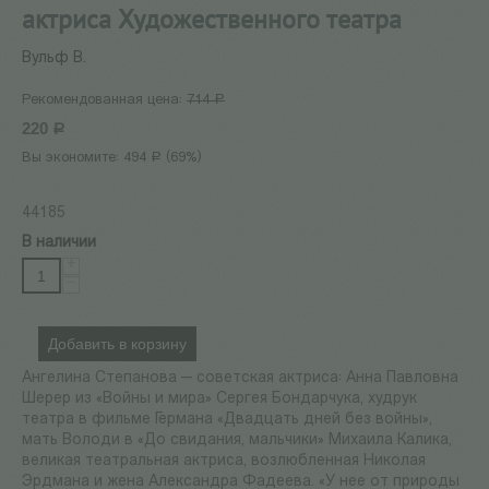
актриса Художественного театра
Вульф В.
Рекомендованная цена:
714
Р
220
Р
Вы экономите:
494
(
69
%)
Р
44185
В наличии
+
−
Добавить в корзину
Ангелина Степанова — советская актриса: Анна Павловна
Шерер из «Войны и мира» Сергея Бондарчука, худрук
театра в фильме Германа «Двадцать дней без войны»,
мать Володи в «До свидания, мальчики» Михаила Калика,
великая театральная актриса, возлюбленная Николая
Эрдмана и жена Александра Фадеева. «У нее от природы