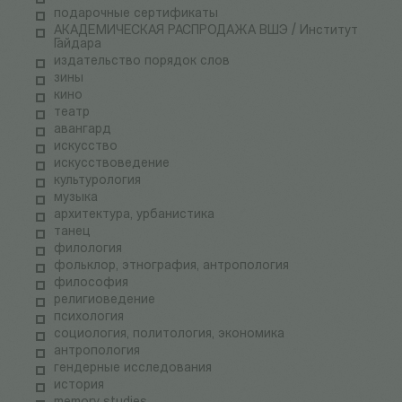
подарочные сертификаты
АКАДЕМИЧЕСКАЯ РАСПРОДАЖА ВШЭ / Институт
Гайдара
издательство порядок слов
зины
кино
театр
авангард
искусство
искусствоведение
культурология
музыка
архитектура, урбанистика
танец
филология
фольклор, этнография, антропология
философия
религиоведение
психология
социология, политология, экономика
антропология
гендерные исследования
история