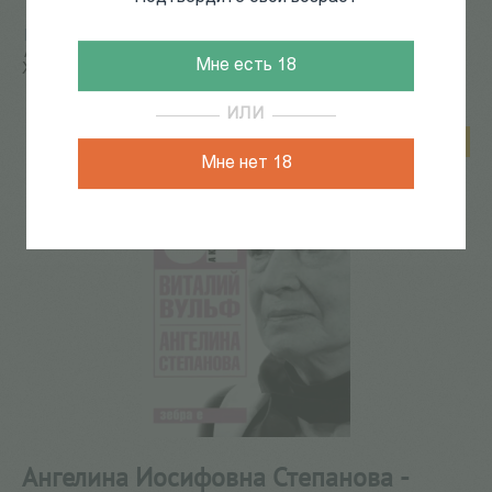
Главная
/
КАТАЛОГ КНИГ
/
СКЛАДская распродажа
/
Ангелина Иосифовна Степанова - актриса
Мне есть 18
Художественного театра
6
из
60
ИЛИ
Скидка 69%
Мне нет 18
Ангелина Иосифовна Степанова -