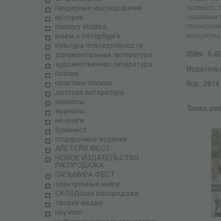
правило, 
гендерные исследования
оказывает
история
греческим
memory studies
концепты
книги о петербурге
культура повседневности
ISBN:
5-8
документальная литература
художественная литература
Издатель
поэзия
практики письма
Год:
2014
детская литература
комиксы
Также ре
журналы
не-книги
букинист
подарочные издания
АЛЕТЕЙЯ ФЕСТ
НОВОЕ ИЗДАТЕЛЬСТВО
РАСПРОДАЖА
ПАЛЬМИРА ФЕСТ
электронные книги
СКЛАДская распродажа
теория медиа
научпоп