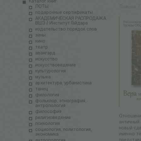
Каталог книг
ЛОТЫ
Главная
/
подарочные сертификаты
АКАДЕМИЧЕСКАЯ РАСПРОДАЖА
ВШЭ / Институт Гайдара
издательство порядок слов
зины
кино
театр
авангард
искусство
искусствоведение
культурология
музыка
архитектура, урбанистика
танец
филология
фольклор, этнография,
антропология
философия
Отношение
религиоведение
античный 
психология
новый сдв
социология, политология,
именно те
экономика
представл
антропология