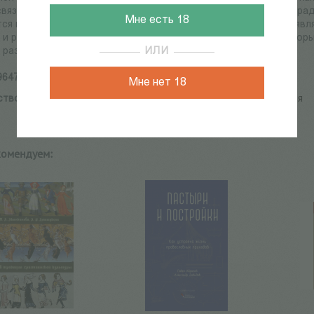
связан с идеями, разработанными в западной христианской тра
Мне есть 18
ся в тени. Этот пробел и восполняет сборник, в котором выяв
 и русским православным контекстом. Существенно, что авторы
, разработанные в европейской философии и богословии.
ИЛИ
9647-251-3
Мне нет 18
ство:
Библейско-богословский институт св. апостола Андрея
комендуем: