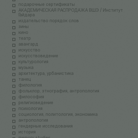
подарочные сертификаты
АКАДЕМИЧЕСКАЯ РАСПРОДАЖА ВШЭ / Институт
Гайдара
издательство порядок слов
зины
кино
театр
авангард
искусство
искусствоведение
культурология
музыка
архитектура, урбанистика
танец
филология
фольклор, этнография, антропология
философия
религиоведение
психология
социология, политология, экономика
антропология
гендерные исследования
история