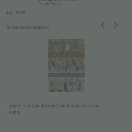
Петербурге
Год:
2020
Также рекомендуем:
назад
вперед
Танец в традиции христианской культуры
П
540
Р
9