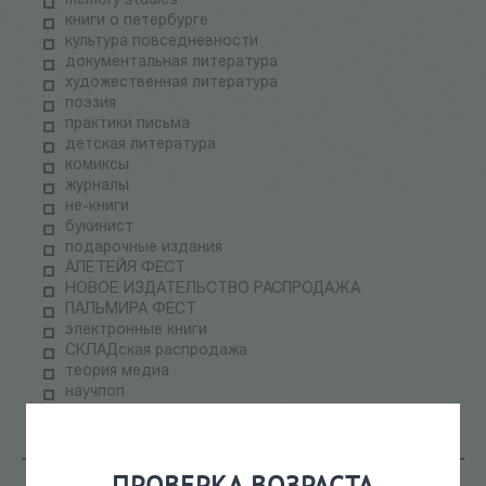
memory studies
книги о петербурге
культура повседневности
документальная литература
художественная литература
поэзия
практики письма
детская литература
комиксы
журналы
не-книги
букинист
подарочные издания
АЛЕТЕЙЯ ФЕСТ
НОВОЕ ИЗДАТЕЛЬСТВО РАСПРОДАЖА
ПАЛЬМИРА ФЕСТ
электронные книги
СКЛАДская распродажа
теория медиа
научпоп
информационные технологии
ПРОВЕРКА ВОЗРАСТА