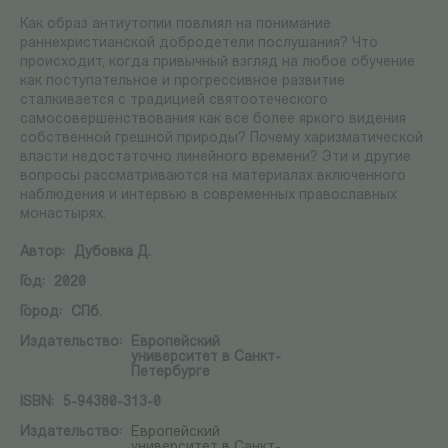
Как образ антиутопии повлиял на понимание
раннехристианской добродетели послушания? Что
происходит, когда привычный взгляд на любое обучение
как поступательное и прогрессивное развитие
сталкивается с традицией святоотеческого
cамосовершенствования как все более яркого видения
собственной грешной природы? Почему харизматической
власти недостаточно линейного времени? Эти и другие
вопросы рассматриваются на материалах включенного
наблюдения и интервью в современных православных
монастырях.
Автор:
Дубовка Д.
Год:
2020
Город:
СПб.
Издательство:
Европейский
университет в Санкт-
Петербурге
ISBN:
5-94380-313-0
Издательство:
Европейский
университет в Санкт-