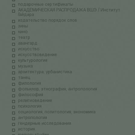
подарочные сертификаты
АКАДЕМИЧЕСКАЯ РАСПРОДАЖА ВШЭ / Институт
Гайдара
издательство порядок слов
зины
кино
театр
авангард
искусство
искусствоведение
культурология
музыка
архитектура, урбанистика
танец
филология
фольклор, этнография, антропология
философия
религиоведение
психология
социология, политология, экономика
антропология
гендерные исследования
история