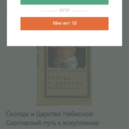
Главная
/
КАТАЛОГ КНИГ
/
религиоведение
/
Скопцы и
ИЛИ
Царство Небесное: Скопческий путь к искуплению
Мне нет 18
Скопцы и Царство Небесное:
Скопческий путь к искуплению