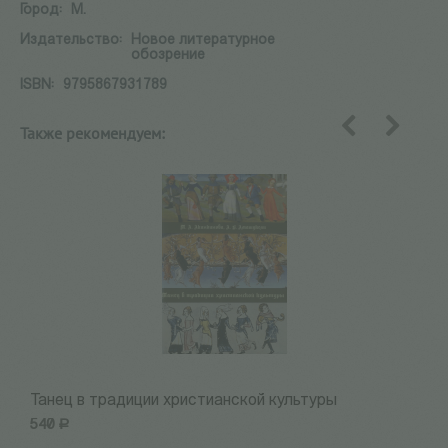
Город:
М.
Издательство:
Новое литературное
обозрение
ISBN:
9795867931789
Также рекомендуем:
назад
вперед
Танец в традиции христианской культуры
П
540
Р
9