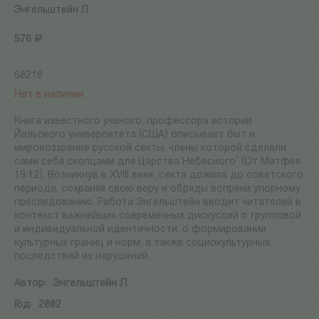
Энгельштейн Л.
576
Р
50218
Нет в наличии
Книга известного ученого, профессора истории
Йельского университета (США) описывает быт и
мировоззрение русской секты, члены которой сделали
сами себя скопцами для Царства Небесного` (От Матфея
19:12). Возникнув в XVIII веке, секта дожила до советского
периода, сохраняя свою веру и обряды вопреки упорному
преследованию. Работа Энгельштейн вводит читателей в
контекст важнейших современных дискуссий о групповой
и индивидуальной идентичности, о формировании
культурных границ и норм, а также социокультурных
последствий их нарушений.
Автор:
Энгельштейн Л.
Год:
2002