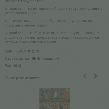
народа и государства:
от появления на исторической сцене восточных славян и
утверждения у них
христианства до распада Русского государства на
отдельные княжества во
второй четверти ХII столетия. Книга предназначена для
студентов гуманитарных вузов и всех, интересующихся
исторической судьбой России.
ISBN:
5-8481-0127-0
Издательство:
ВНИИгеосистем
Год:
2013
Также рекомендуем:
назад
вперед