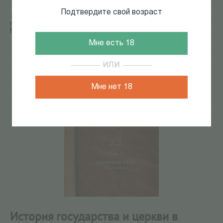
Подтвердите свой возраст
Главная
/
КАТАЛОГ КНИГ
/
религиоведение
/
История
государства и церкви в России: в 8 томах. Том 1. Киевская
Русь (IX—XII века)
Мне есть 18
51
из
132
ИЛИ
Мне нет 18
История государства и церкви в