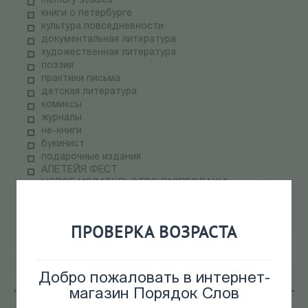
memory studies
книги о петербурге
культура повседневности
документальная литература
художественная литература
поэзия
практики письма
детская литература
комиксы
журналы
не-книги
букинист
подарочные издания
АЛЕТЕЙЯ ФЕСТ
НОВОЕ ИЗДАТЕЛЬСТВО РАСПРОДАЖА
ПАЛЬМИРА ФЕСТ
электронные книги
СКЛАДская распродажа
ПРОВЕРКА ВОЗРАСТА
теория медиа
научпоп
информационные технологии
Добро пожаловать в интернет-
магазин Порядок Слов