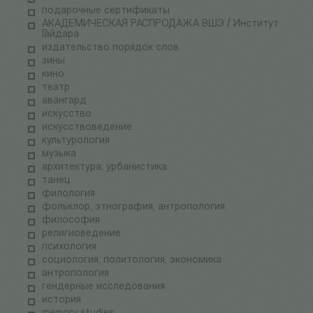
подарочные сертификаты
АКАДЕМИЧЕСКАЯ РАСПРОДАЖА ВШЭ / Институт
Гайдара
издательство порядок слов
зины
кино
театр
авангард
искусство
искусствоведение
культурология
музыка
архитектура, урбанистика
танец
филология
фольклор, этнография, антропология
философия
религиоведение
психология
социология, политология, экономика
антропология
гендерные исследования
история