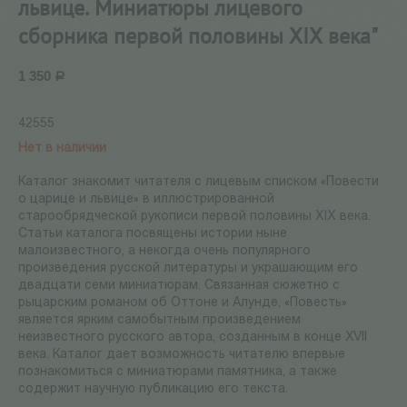
львице. Миниатюры лицевого
сборника первой половины XIX века"
1 350
Р
42555
Нет в наличии
Каталог знакомит читателя с лицевым списком «Повести
о царице и львице» в иллюстрированной
старообрядческой рукописи первой половины XIX века.
Статьи каталога посвящены истории ныне
малоизвестного, а некогда очень популярного
произведения русской литературы и украшающим его
двадцати семи миниатюрам. Связанная сюжетно с
рыцарским романом об Оттоне и Алунде, «Повесть»
является ярким самобытным произведением
неизвестного русского автора, созданным в конце XVII
века. Каталог дает возможность читателю впервые
познакомиться с миниатюрами памятника, а также
содержит научную публикацию его текста.