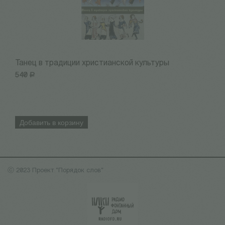
Танец в традиции христианской культуры
П
540
Р
2
Добавить в корзину
ⓒ 2023 Проект "Порядок слов"