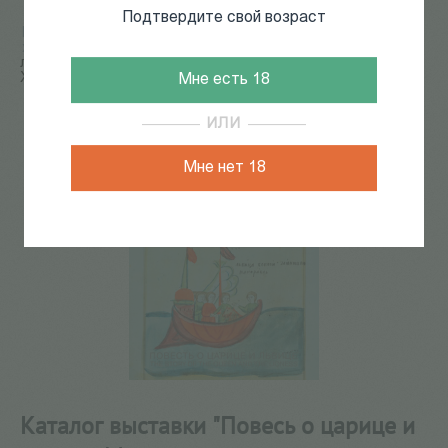
Подтвердите свой возраст
Главная
/
КАТАЛОГ КНИГ
/
религиоведение
/
христианство
/
Каталог выставки "Повесь о царице и
львице. Миниатюры лицевого сборника первой половины
XIX века"
Мне есть 18
ИЛИ
Мне нет 18
Каталог выставки "Повесь о царице и