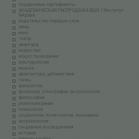
подарочные сертификаты
АКАДЕМИЧЕСКАЯ РАСПРОДАЖА ВШЭ / Институт
Гайдара
издательство порядок слов
зины
кино
театр
авангард
искусство
искусствоведение
культурология
музыка
архитектура, урбанистика
танец
филология
фольклор, этнография, антропология
философия
религиоведение
психология
социология, политология, экономика
антропология
гендерные исследования
история