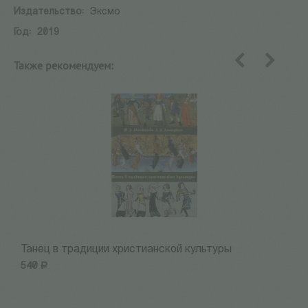
Издательство:
Эксмо
Год:
2019
Также рекомендуем:
назад
вперед
Танец в традиции христианской культуры
П
540
Р
2