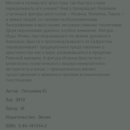
Мессия и почему его апостолы так быстро стали
переделывать его учение? Книга превращает безликие
статичные фигуры апостолов — Иоанна, Филиппа, Павла —
в живых людей, со своими необыкновенными
биографиями и яростными, несовместимыми теологиями.
Двум персонажам уделено особое внимание. Фигура
Иуды Фомы, претендовавшего на звание духовного
близнеца Христа и проповедовавшего за Евфратом,
переворачивает традиционное представление о
христианстве как о вере, развивавшейся в пределах
Римской империи. А фигура Иоанна Крестителя —
религиозно-политического лидера невероятного
авторитета и мощи — принципиально меняет
представления о времени и причине возникновения
гностицизма.
Автор:
Латынина Ю.
Год:
2019
Город:
М.
Издательство:
Эксмо
ISBN:
5-04-101544-2