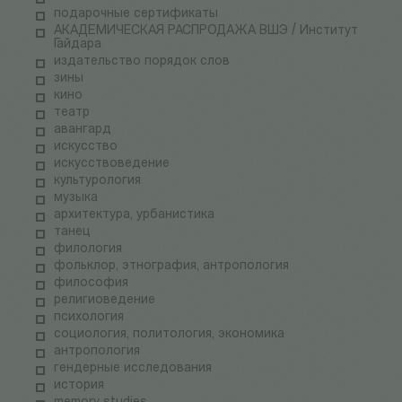
подарочные сертификаты
АКАДЕМИЧЕСКАЯ РАСПРОДАЖА ВШЭ / Институт
Гайдара
издательство порядок слов
зины
кино
театр
авангард
искусство
искусствоведение
культурология
музыка
архитектура, урбанистика
танец
филология
фольклор, этнография, антропология
философия
религиоведение
психология
социология, политология, экономика
антропология
гендерные исследования
история