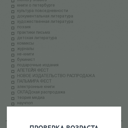
memory studies
книги о петербурге
культура повседневности
документальная литература
художественная литература
поэзия
практики письма
детская литература
комиксы
журналы
не-книги
букинист
подарочные издания
АЛЕТЕЙЯ ФЕСТ
НОВОЕ ИЗДАТЕЛЬСТВО РАСПРОДАЖА
ПАЛЬМИРА ФЕСТ
электронные книги
СКЛАДская распродажа
теория медиа
научпоп
информационные технологии