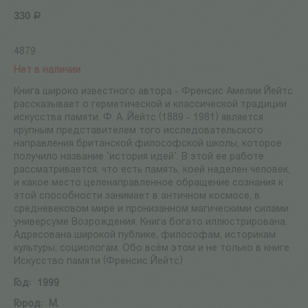
330
Р
4879
Нет в наличии
Книга широко известного автора - Френсис Амелии Йейтс
рассказывает о герметической и классической традиции
искусства памяти. Ф. А. Йейтс (1889 - 1981) является
крупным представителем того исследовательского
направления британской философской школы, которое
получило название `история идей`. В этой ее работе
рассматривается, что есть память, коей наделен человек,
и какое место целенаправленное обращение сознания к
этой способности занимает в античном космосе, в
средневековом мире и пронизанном магическими силами
универсуме Возрождения. Книга богато иллюстрирована.
Адресована широкой публике, философам, историкам
культуры, социологам. Обо всём этом и не только в книге
Искусство памяти (Френсис Йейтс)
Год:
1999
Город:
М.