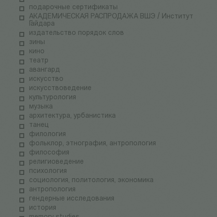
подарочные сертификаты
АКАДЕМИЧЕСКАЯ РАСПРОДАЖА ВШЭ / Институт
Гайдара
издательство порядок слов
зины
кино
театр
авангард
искусство
искусствоведение
культурология
музыка
архитектура, урбанистика
танец
филология
фольклор, этнография, антропология
философия
религиоведение
психология
социология, политология, экономика
антропология
гендерные исследования
история