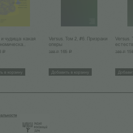
 и чудища: какая
Versus. Том 2, #6. Призраки
Versus. 
номическа...
оперы
естеств
6
Р
165
Р
15
300
300
Р
Р
ь в корзину
Добавить в корзину
Добавит
альности