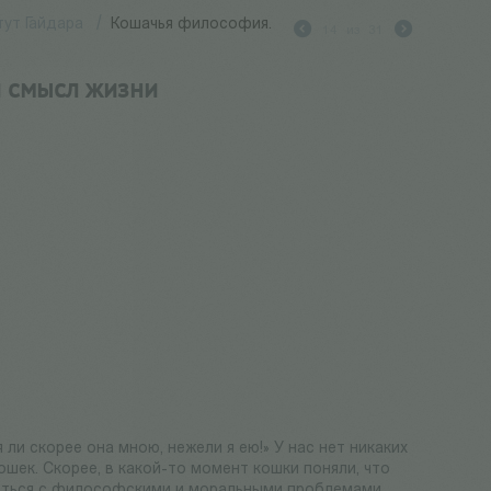
ут Гайдара
/
Кошачья философия.
14
из
31
и смысл жизни
 ли скорее она мною, нежели я ею!» У нас нет никаких
шек. Скорее, в какой-то момент кошки поняли, что
браться с философскими и моральными проблемами