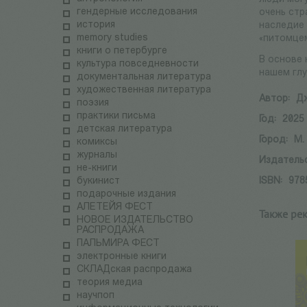
гендерные исследования
очень ст
история
наследие 
memory studies
«питомцем
книги о петербурге
В основе 
культура повседневности
нашем гл
документальная литература
художественная литература
Автор:
Дж
поэзия
практики письма
Год:
2025
детская литература
Город:
М.
комиксы
журналы
Издатель
не-книги
букинист
ISBN:
978
подарочные издания
АЛЕТЕЙЯ ФЕСТ
Также ре
НОВОЕ ИЗДАТЕЛЬСТВО
РАСПРОДАЖА
ПАЛЬМИРА ФЕСТ
электронные книги
СКЛАДская распродажа
теория медиа
научпоп