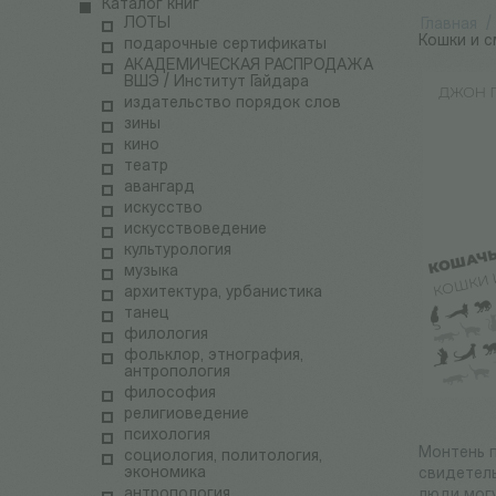
Каталог книг
ЛОТЫ
Главная
/
Кошки и 
подарочные сертификаты
АКАДЕМИЧЕСКАЯ РАСПРОДАЖА
ВШЭ / Институт Гайдара
издательство порядок слов
зины
кино
театр
авангард
искусство
искусствоведение
культурология
музыка
архитектура, урбанистика
танец
филология
фольклор, этнография,
антропология
философия
религиоведение
психология
Монтень п
социология, политология,
экономика
свидетель
антропология
люди могу