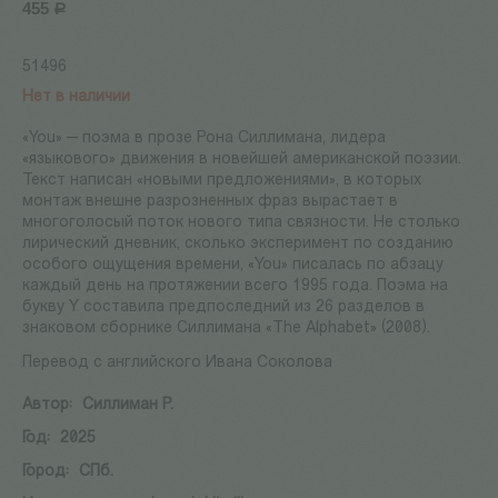
455
Р
51496
Нет в наличии
«You» — поэма в прозе Рона Силлимана, лидера
«языкового» движения в новейшей американской поэзии.
Текст написан «новыми предложениями», в которых
монтаж внешне разрозненных фраз вырастает в
многоголосый поток нового типа связности. Не столько
лирический дневник, сколько эксперимент по созданию
особого ощущения времени, «You» писалась по абзацу
каждый день на протяжении всего 1995 года. Поэма на
букву Y составила предпоследний из 26 разделов в
знаковом сборнике Силлимана «The Alphabet» (2008).
Перевод с английского Ивана Соколова
Автор:
Силлиман Р.
Год:
2025
Город:
СПб.