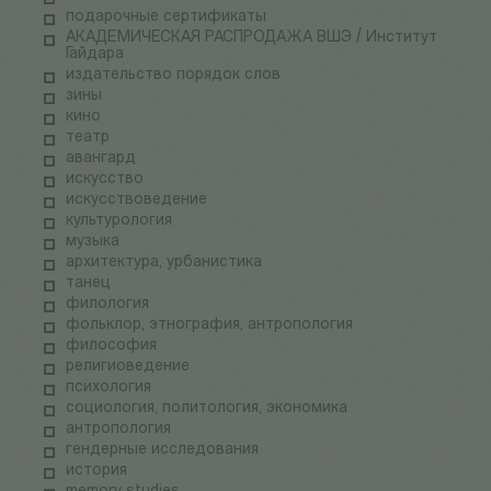
подарочные сертификаты
АКАДЕМИЧЕСКАЯ РАСПРОДАЖА ВШЭ / Институт
Гайдара
издательство порядок слов
зины
кино
театр
авангард
искусство
искусствоведение
культурология
музыка
архитектура, урбанистика
танец
филология
фольклор, этнография, антропология
философия
религиоведение
психология
социология, политология, экономика
антропология
гендерные исследования
история