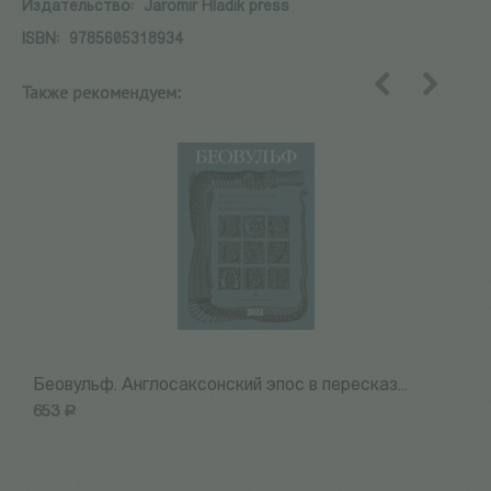
Издательство:
Jaromir Hladik press
ISBN:
9785605318934
Также рекомендуем:
назад
вперед
Беовульф. Англосаксонский эпос в пересказ...
Н
653
Р
7