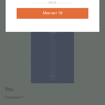
ИЛИ
Главная
/
КАТАЛОГ КНИГ
/
поэзия
/
You
Мне нет 18
You
Силлиман Р.