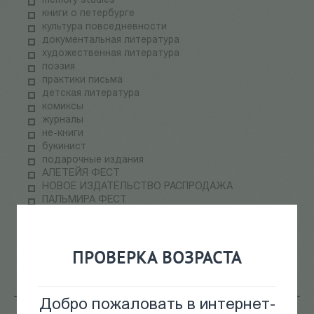
memory studies
книги о петербурге
культура повседневности
документальная литература
художественная литература
поэзия
практики письма
детская литература
комиксы
журналы
не-книги
букинист
подарочные издания
АЛЕТЕЙЯ ФЕСТ
НОВОЕ ИЗДАТЕЛЬСТВО РАСПРОДАЖА
ПАЛЬМИРА ФЕСТ
электронные книги
СКЛАДская распродажа
теория медиа
ПРОВЕРКА ВОЗРАСТА
научпоп
информационные технологии
Добро пожаловать в интернет-