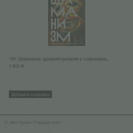
18+ Шаманизм: древняя религия в современн...
М
1 012
Р
1
Добавить в корзину
ⓒ 2023 Проект "Порядок слов"