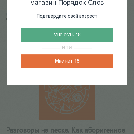
магазин Порядок Слов
Главная
/
КАТАЛОГ КНИГ
/
фольклор, этнография,
антропология
/
Разговоры на песке. Как аборигенное
Подтвердите свой возраст
мышление может спасти мир
35
из
45
Мне есть 18
ИЛИ
Мне нет 18
Разговоры на песке. Как аборигенное