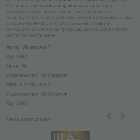
по сей день верны австралийские аборигены, с другой.
Как человек, который совершил переход из мира
традиции в мир глобальности, постаравшись не
пошатнуть при этом основы мышления, воспринятого им с
рождением, Янкапорта
предпринимает попытку
осмыслить аборигенную традицию как способ взглянуть
на глобальность извне.
Автор:
Янкапорта Т.
Год:
2022
Город:
М.
Издательство:
Ad Marginem
ISBN:
5-91103-618-1
Издательство:
Ad Marginem
Год:
2022
Также рекомендуем:
назад
вперед