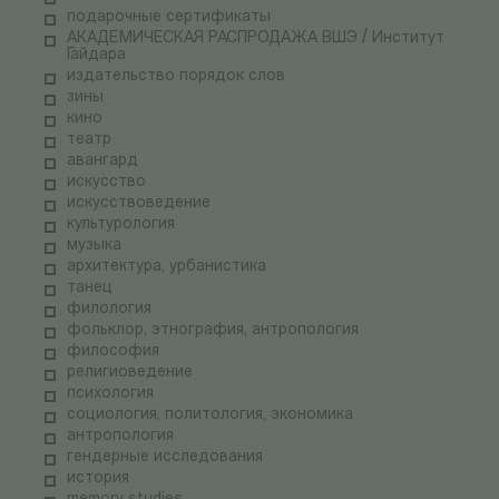
подарочные сертификаты
АКАДЕМИЧЕСКАЯ РАСПРОДАЖА ВШЭ / Институт
Гайдара
издательство порядок слов
зины
кино
театр
авангард
искусство
искусствоведение
культурология
музыка
архитектура, урбанистика
танец
филология
фольклор, этнография, антропология
философия
религиоведение
психология
социология, политология, экономика
антропология
гендерные исследования
история