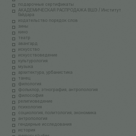
подарочные сертификаты
АКАДЕМИЧЕСКАЯ РАСПРОДАЖА ВШЭ / Институт
Гайдара
издательство порядок слов
зины
кино
театр
авангард
искусство
искусствоведение
культурология
музыка
архитектура, урбанистика
танец
филология
фольклор, этнография, антропология
философия
религиоведение
психология
социология, политология, экономика
антропология
гендерные исследования
история