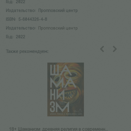
Год:
2022
Издательство:
Пропповский центр
ISBN:
5-6044326-4-8
Издательство:
Пропповский центр
Год:
2022
Также рекомендуем:
назад
вперед
18+ Шаманизм: древняя религия в современн...
М