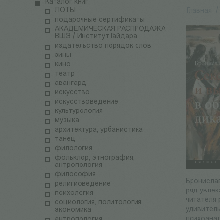
Каталог книг
ЛОТЫ
Главная
/
подарочные сертификаты
АКАДЕМИЧЕСКАЯ РАСПРОДАЖА
ВШЭ / Институт Гайдара
издательство порядок слов
зины
кино
театр
авангард
искусство
искусствоведение
культурология
музыка
архитектура, урбанистика
танец
филология
фольклор, этнография,
антропология
философия
Бронислав
религиоведение
ряд увлек
психология
читателя
социология, политология,
удивитель
экономика
психоанал
антропология