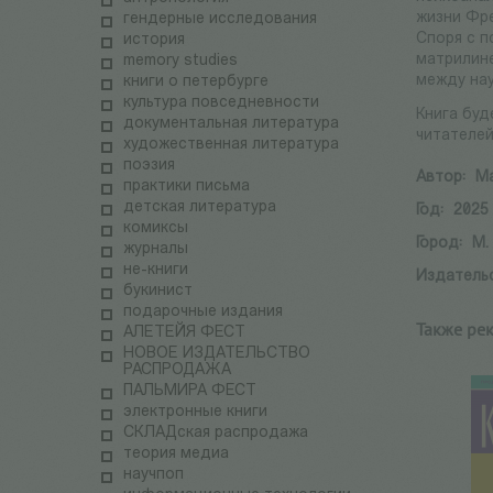
жизни Фре
гендерные исследования
Споря с п
история
матрилине
memory studies
между нау
книги о петербурге
культура повседневности
Книга буд
документальная литература
читателей
художественная литература
поэзия
Автор:
Ма
практики письма
детская литература
Год:
2025
комиксы
Город:
М.
журналы
не-книги
Издатель
букинист
подарочные издания
Также ре
АЛЕТЕЙЯ ФЕСТ
НОВОЕ ИЗДАТЕЛЬСТВО
РАСПРОДАЖА
ПАЛЬМИРА ФЕСТ
электронные книги
СКЛАДская распродажа
теория медиа
научпоп