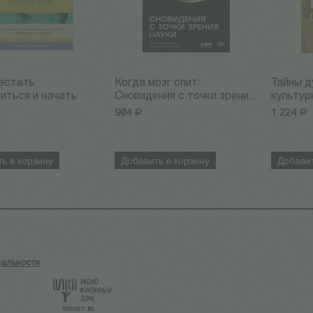
естать
Когда мозг спит:
Тайны д
иться и начать
Сновидения с точки зрени...
культурн
904
Р
1 224
Р
ь в корзину
Добавить в корзину
Добавит
альности