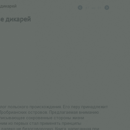
 дикарей
47
из
61
ве дикарей
лог польского происхождения. Его перу принадлежит
и Тробрианских островов. Предлагаемая вниманию
 описывающее сокровенные стороны жизни
ним из первых стал применять принципы
 далеко не безоговорочно. Книга, написанная при