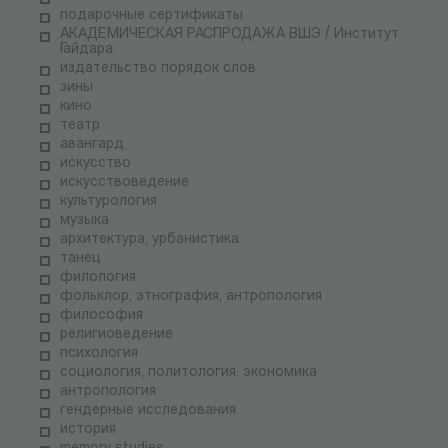
подарочные сертификаты
АКАДЕМИЧЕСКАЯ РАСПРОДАЖА ВШЭ / Институт
Гайдара
издательство порядок слов
зины
кино
театр
авангард
искусство
искусствоведение
культурология
музыка
архитектура, урбанистика
танец
филология
фольклор, этнография, антропология
философия
религиоведение
психология
социология, политология, экономика
антропология
гендерные исследования
история