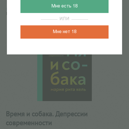
Мне есть 18
Главная
/
КАТАЛОГ КНИГ
/
психология
/
Психоанализ
/
Время и собака. Депрессии современности
ИЛИ
Мне нет 18
Время и собака. Депрессии
современности