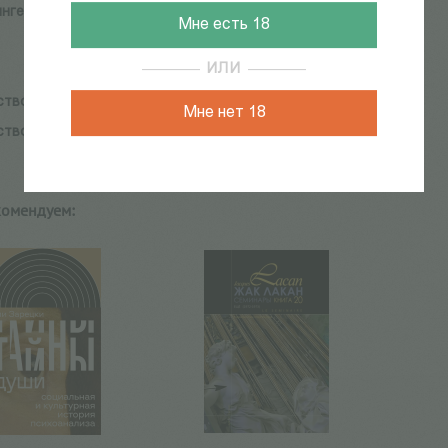
нгер Т., Кимблс С. Л.
Мне есть 18
ИЛИ
ство:
Клуб Касталия
Мне нет 18
ство:
Клуб Касталия
комендуем: