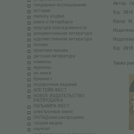
Автор:
Си
гендерные исследования
история
Год:
2018
memory studies
Город:
М.
книги о петербурге
культура повседневности
Издатель
документальная литература
художественная литература
Издатель
поэзия
Год:
2018
практики письма
детская литература
комиксы
Также ре
журналы
не-книги
букинист
подарочные издания
АЛЕТЕЙЯ ФЕСТ
НОВОЕ ИЗДАТЕЛЬСТВО
РАСПРОДАЖА
ПАЛЬМИРА ФЕСТ
электронные книги
СКЛАДская распродажа
теория медиа
научпоп