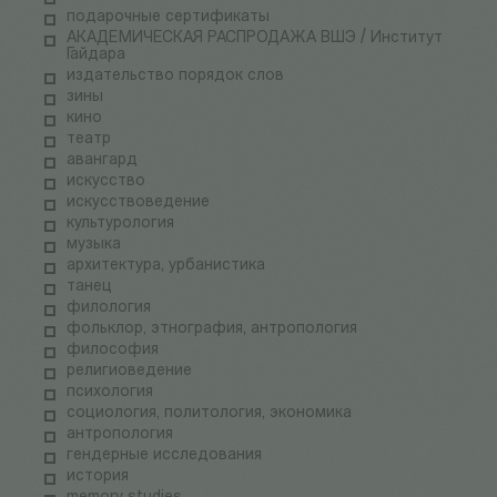
подарочные сертификаты
АКАДЕМИЧЕСКАЯ РАСПРОДАЖА ВШЭ / Институт
Гайдара
издательство порядок слов
зины
кино
театр
авангард
искусство
искусствоведение
культурология
музыка
архитектура, урбанистика
танец
филология
фольклор, этнография, антропология
философия
религиоведение
психология
социология, политология, экономика
антропология
гендерные исследования
история