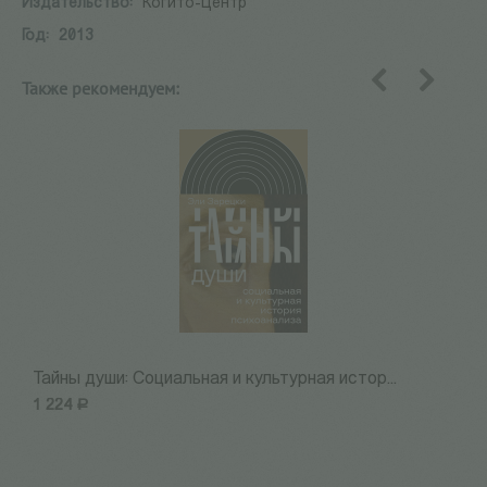
Издательство:
Когито-Центр
Год:
2013
Также рекомендуем:
назад
вперед
Тайны души: Cоциальная и культурная истор...
С
1 224
Р
1