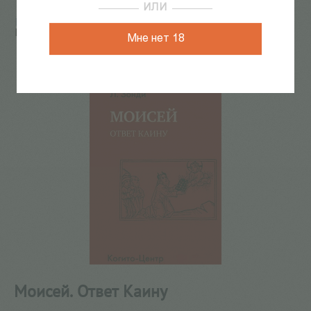
ИЛИ
Главная
/
КАТАЛОГ КНИГ
/
психология
/
Психоанализ
/
Моисей. Ответ Каину
Мне нет 18
11
из
24
Моисей. Ответ Каину