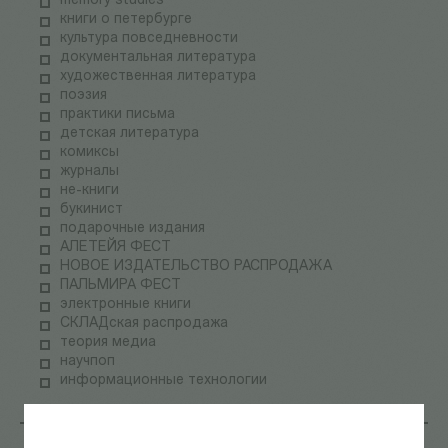
memory studies
книги о петербурге
культура повседневности
документальная литература
художественная литература
поэзия
практики письма
детская литература
комиксы
журналы
не-книги
букинист
подарочные издания
АЛЕТЕЙЯ ФЕСТ
НОВОЕ ИЗДАТЕЛЬСТВО РАСПРОДАЖА
ПАЛЬМИРА ФЕСТ
электронные книги
СКЛАДская распродажа
теория медиа
научпоп
информационные технологии