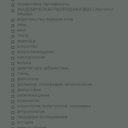
подарочные сертификаты
АКАДЕМИЧЕСКАЯ РАСПРОДАЖА ВШЭ / Институт
Гайдара
издательство порядок слов
зины
кино
театр
авангард
искусство
искусствоведение
культурология
музыка
архитектура, урбанистика
танец
филология
фольклор, этнография, антропология
философия
религиоведение
психология
социология, политология, экономика
антропология
гендерные исследования
история