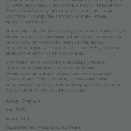
Сабиной Шпильрейн. В свете новых материалов о дружбе
М. Булгакова с первым послом США в СССР и пациентом
Фрейда Уильямом Буллитом дается новая трактовка
«Мастера и Маргариты». Автором найдены новые
архивные материалы.
Книга открывает увлекательную, ранее почти неизвестную
линию развития русской мысли. Психоаналитики и поэты-
символисты, антропософы и марксисты, звезды
европейской культуры модерна и агенты НКВД — все они
вновь встречаются на этих страницах.
Это первая книга историка Александра Эткинда,
профессора Кембриджа и ряда европейских
университетов. Один из самых известных российских
гуманитариев, Эткинд исследует различные темы
интеллектуальной и культурной истории, он опубликовал
больше десятка книг на разных языках.
Автор:
Эткинд А.
Год:
2023
Город:
СПб.
Издательство:
Издательство Ивана