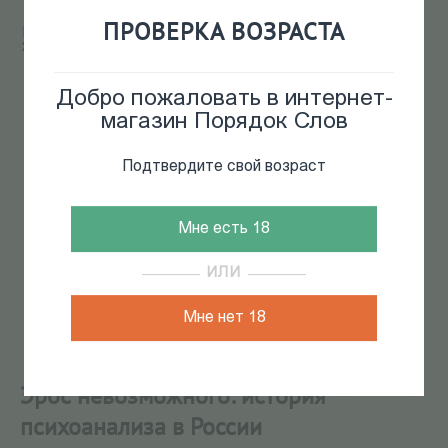
ПРОВЕРКА ВОЗРАСТА
Главная
/
КАТАЛОГ КНИГ
/
психология
/
Психоанализ
/
Эрос невозможного: история психоанализа в России
Добро пожаловать в интернет-
магазин Порядок Слов
Подтвердите свой возраст
Мне есть 18
ИЛИ
Мне нет 18
Эрос невозможного: история
психоанализа в России