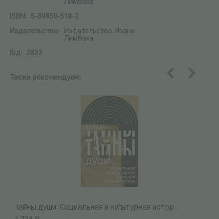
Лимбаха
ISBN:
5-89059-510-2
Издательство:
Издательство Ивана
Лимбаха
Год:
2023
Также рекомендуем:
назад
вперед
Тайны души: Cоциальная и культурная истор...
С
Р