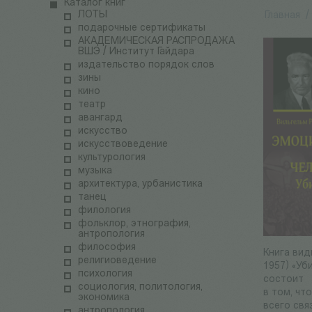
Каталог книг
ЛОТЫ
Главная
/
подарочные сертификаты
АКАДЕМИЧЕСКАЯ РАСПРОДАЖА
ВШЭ / Институт Гайдара
издательство порядок слов
зины
кино
театр
авангард
искусство
искусствоведение
культурология
музыка
архитектура, урбанистика
танец
филология
фольклор, этнография,
антропология
философия
Книга вид
религиоведение
1957) «Уб
психология
состоит
социология, политология,
в том, чт
экономика
всего свя
антропология