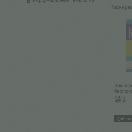
информационные технологии
Также ре
Как пер
беспоко
жить
405
Р
Добавит