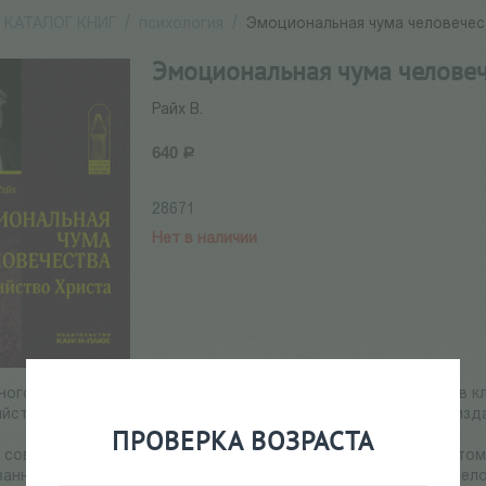
КАТАЛОГ КНИГ
/
психология
/
Эмоциональная чума человечес
Эмоциональная чума человеч
Райх В.
640
Р
28671
Нет в наличии
ного австрийского психолога и психиатра, одного из лидеров к
ийство Христа. Эмоциональная чума человечества» впервые изд
ПРОВЕРКА ВОЗРАСТА
о современная культура репрессирует телесные радости. Поэтом
занного с полнотой любовных переживаний. По его мнению, чело