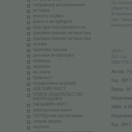
на сексуа
гендерные исследования
обрести 
история
В канонич
memory studies
неё. Тако
книги о петербурге
Книга рас
культура повседневности
документальная литература
художественная литература
поэзия
практики письма
2018 г.
детская литература
352 стр.
комиксы
ISBN 978-
журналы
Автор:
Ра
не-книги
букинист
Год:
2017
подарочные издания
АЛЕТЕЙЯ ФЕСТ
Город:
М.
НОВОЕ ИЗДАТЕЛЬСТВО
Издатель
РАСПРОДАЖА
ПАЛЬМИРА ФЕСТ
ISBN:
5-8
электронные книги
СКЛАДская распродажа
Издатель
теория медиа
Год:
2017
научпоп