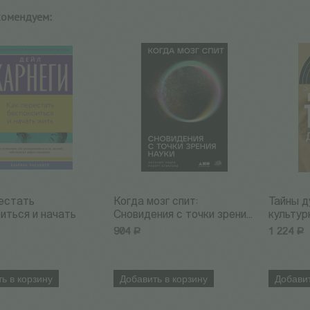
комендуем:
естать
Когда мозг спит:
Тайны д
иться и начать
Сновидения с точки зрени...
культурн
904
Р
1 224
Р
ь в корзину
Добавить в корзину
Добавит