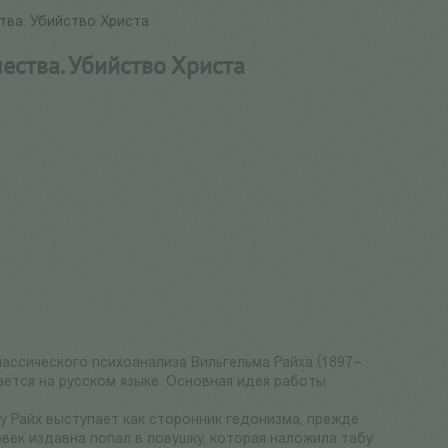
тва. Убийство Христа
ества. Убийство Христа
лассического психоанализа Вильгельма Райха (1897–
аётся на русском языке. Основная идея работы
у Райх выступает как сторонник гедонизма, прежде
век издавна попал в ловушку, которая наложила табу