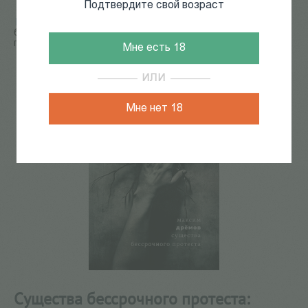
Подтвердите свой возраст
Главная
/
КАТАЛОГ КНИГ
/
поэзия
/
Существа
бессрочного протеста: Вторая книга стихов (Поэзия без
границ, вып. 4, 100/26)
Мне есть 18
486
из
549
ИЛИ
Мне нет 18
Существа бессрочного протеста: