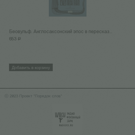
Беовульф. Англосаксонский эпос в пересказ...
Н
653
Р
7
Добавить в корзину
ⓒ 2023 Проект "Порядок слов"