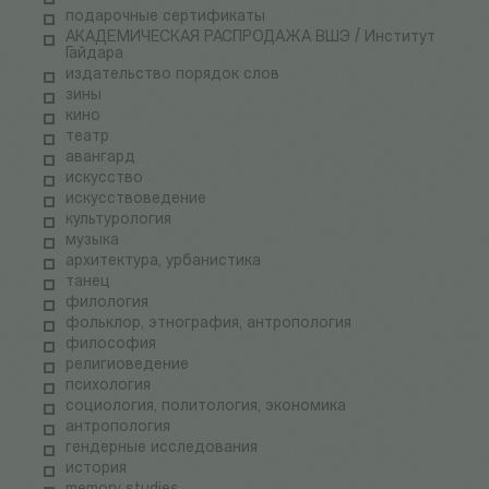
подарочные сертификаты
АКАДЕМИЧЕСКАЯ РАСПРОДАЖА ВШЭ / Институт
Гайдара
издательство порядок слов
зины
кино
театр
авангард
искусство
искусствоведение
культурология
музыка
архитектура, урбанистика
танец
филология
фольклор, этнография, антропология
философия
религиоведение
психология
социология, политология, экономика
антропология
гендерные исследования
история