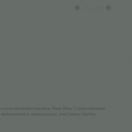
146
из
553
ы и рок-исполнительницы Янки (Яны Станиславовны
о музыкального андеграунда, участницы группы