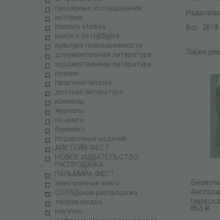
гендерные исследования
Издатель
история
memory studies
Год:
2018
книги о петербурге
культура повседневности
Также ре
документальная литература
художественная литература
поэзия
практики письма
детская литература
комиксы
журналы
не-книги
букинист
подарочные издания
АЛЕТЕЙЯ ФЕСТ
НОВОЕ ИЗДАТЕЛЬСТВО
РАСПРОДАЖА
ПАЛЬМИРА ФЕСТ
Беовул
электронные книги
Англоса
СКЛАДская распродажа
пересказ
теория медиа
653
Р
научпоп