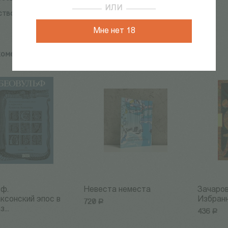
ИЛИ
ство:
Выргород
Мне нет 18
комендуем:
ьф.
Невеста неместа
Зачаров
ксонский эпос в
Избран
720
Р
...
436
Р