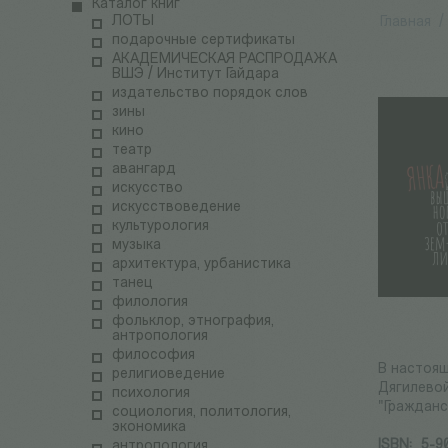
Каталог книг
ЛОТЫ
Главная
/
подарочные сертификаты
АКАДЕМИЧЕСКАЯ РАСПРОДАЖА
ВШЭ / Институт Гайдара
издательство порядок слов
зины
кино
театр
авангард
искусство
искусствоведение
культурология
музыка
архитектура, урбанистика
танец
филология
фольклор, этнография,
антропология
философия
В настоящ
религиоведение
Дягилевой
психология
"Гражданс
социология, политология,
экономика
ISBN:
5-9
антропология