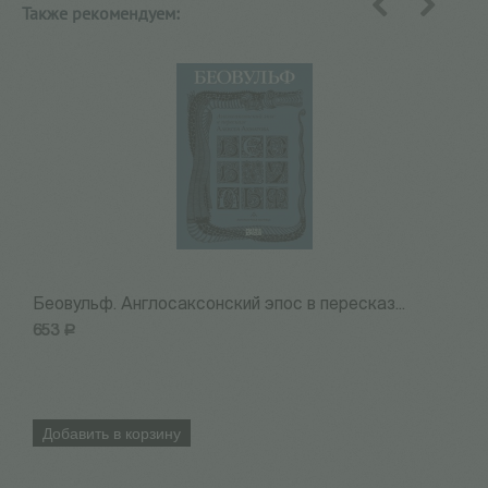
Также рекомендуем:
назад
вперед
Беовульф. Англосаксонский эпос в пересказ...
Н
653
Р
7
Добавить в корзину