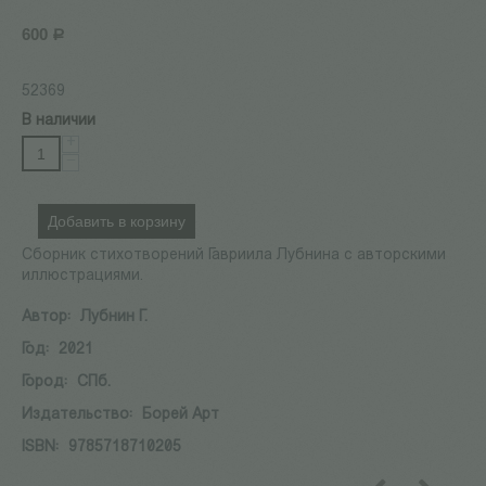
600
Р
52369
В наличии
+
−
Добавить в корзину
Сборник стихотворений Гавриила Лубнина с авторскими
иллюстрациями.
Автор:
Лубнин Г.
Год:
2021
Город:
СПб.
Издательство:
Борей Арт
ISBN:
9785718710205