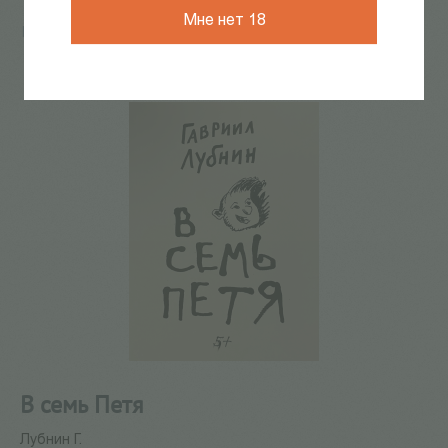
Мне нет 18
Главная
/
КАТАЛОГ КНИГ
/
поэзия
/
В семь Петя
112
из
550
В семь Петя
Лубнин Г.