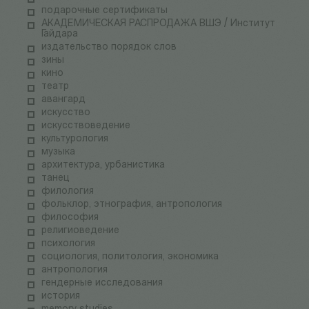
подарочные сертификаты
АКАДЕМИЧЕСКАЯ РАСПРОДАЖА ВШЭ / Институт
Гайдара
издательство порядок слов
зины
кино
театр
авангард
искусство
искусствоведение
культурология
музыка
архитектура, урбанистика
танец
филология
фольклор, этнография, антропология
философия
религиоведение
психология
социология, политология, экономика
антропология
гендерные исследования
история