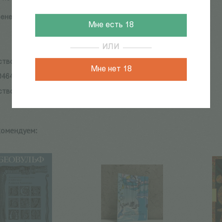
енер А.
Мне есть 18
ИЛИ
ство:
Циолковский
Мне нет 18
046411-1-8
ство:
Циолковский
комендуем: