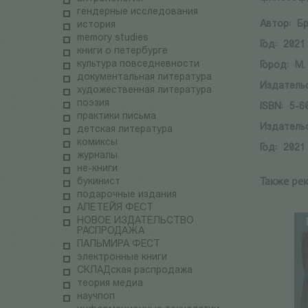
гендерные исследования
Автор:
Бр
история
memory studies
Год:
2021
книги о петербурге
культура повседневности
Город:
М.
документальная литература
Издатель
художественная литература
поэзия
ISBN:
5-6
практики письма
Издатель
детская литература
комиксы
Год:
2021
журналы
не-книги
Также ре
букинист
подарочные издания
АЛЕТЕЙЯ ФЕСТ
НОВОЕ ИЗДАТЕЛЬСТВО
РАСПРОДАЖА
ПАЛЬМИРА ФЕСТ
электронные книги
СКЛАДская распродажа
теория медиа
научпоп