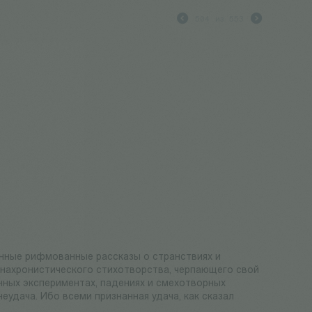
504
из
553
нные рифмованные рассказы о странствиях и
анахронистического стихотворства, черпающего свой
енных экспериментах, падениях и смехотворных
еудача. Ибо всеми признанная удача, как сказал