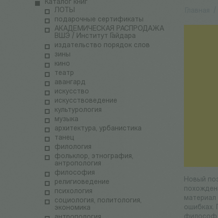
Каталог книг
ЛОТЫ
Главная
/
подарочные сертификаты
АКАДЕМИЧЕСКАЯ РАСПРОДАЖА
ВШЭ / Институт Гайдара
издательство порядок слов
зины
кино
театр
авангард
искусство
искусствоведение
культурология
музыка
архитектура, урбанистика
танец
филология
фольклор, этнография,
антропология
философия
Новый по
религиоведение
похождени
психология
материал 
социология, политология,
ошибках. 
экономика
философ,
антропология