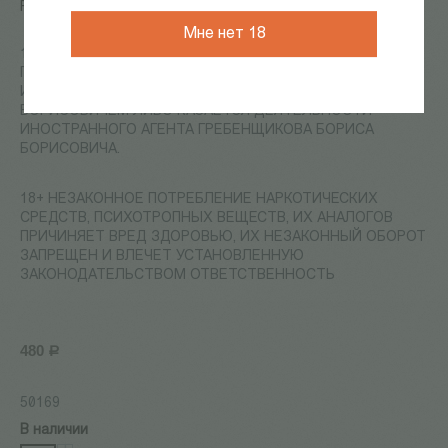
Родионов Д.
Мне нет 18
18+ НАСТОЯЩИЙ МАТЕРИАЛ (ИНФОРМАЦИЯ)
ПРОИЗВЕДЕН, РАСПРОСТРАНЕН И (ИЛИ) НАПРАВЛЕН
ИНОСТРАННЫМ АГЕНТОМ ГРЕБЕНЩИКОВЫМ БОРИСОМ
БОРИСОВИЧЕМ ЛИБО КАСАЕТСЯ ДЕЯТЕЛЬНОСТИ
ИНОСТРАННОГО АГЕНТА ГРЕБЕНЩИКОВА БОРИСА
БОРИСОВИЧА.
18+ НЕЗАКОННОЕ ПОТРЕБЛЕНИЕ НАРКОТИЧЕСКИХ
СРЕДСТВ, ПСИХОТРОПНЫХ ВЕЩЕСТВ, ИХ АНАЛОГОВ
ПРИЧИНЯЕТ ВРЕД ЗДОРОВЬЮ, ИХ НЕЗАКОННЫЙ ОБОРОТ
ЗАПРЕЩЕН И ВЛЕЧЕТ УСТАНОВЛЕННУЮ
ЗАКОНОДАТЕЛЬСТВОМ ОТВЕТСТВЕННОСТЬ
480
Р
50169
В наличии