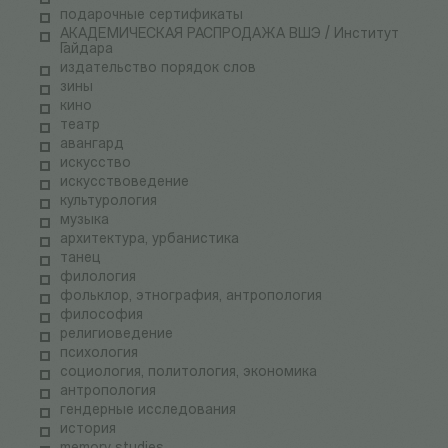
подарочные сертификаты
АКАДЕМИЧЕСКАЯ РАСПРОДАЖА ВШЭ / Институт
Гайдара
издательство порядок слов
зины
кино
театр
авангард
искусство
искусствоведение
культурология
музыка
архитектура, урбанистика
танец
филология
фольклор, этнография, антропология
философия
религиоведение
психология
социология, политология, экономика
антропология
гендерные исследования
история