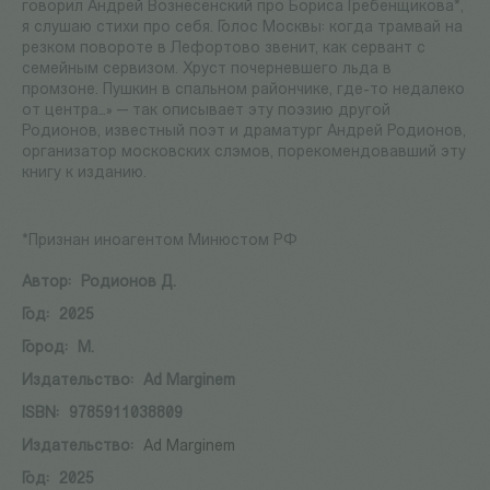
говорил Андрей Вознесенский про Бориса Гребенщикова*,
я слушаю стихи про себя. Голос Москвы: когда трамвай на
резком повороте в Лефортово звенит, как сервант с
семейным сервизом. Хруст почерневшего льда в
промзоне. Пушкин в спальном райончике, где-то недалеко
от центра…» — так описывает эту поэзию другой
Родионов, известный поэт и драматург Андрей Родионов,
организатор московских слэмов, порекомендовавший эту
книгу к изданию.
*Признан иноагентом Минюстом РФ
Автор:
Родионов Д.
Год:
2025
Город:
М.
Издательство:
Ad Marginem
ISBN:
9785911038809
Издательство:
Ad Marginem
Год:
2025