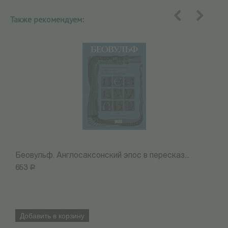
Также рекомендуем:
назад
вперед
Беовульф. Англосаксонский эпос в пересказ...
Н
653
Р
7
Добавить в корзину