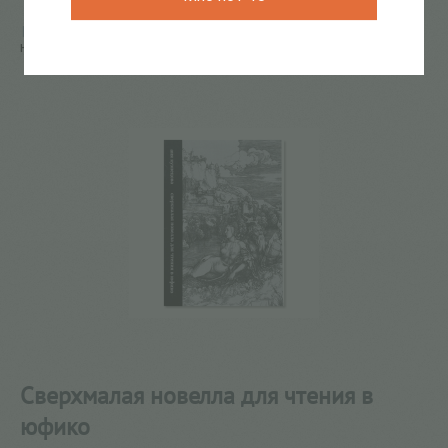
Главная
/
КАТАЛОГ КНИГ
/
поэзия
/
Сверхмалая
новелла для чтения в юфико
Сверхмалая новелла для чтения в
юфико