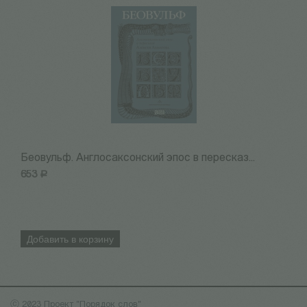
Беовульф. Англосаксонский эпос в пересказ...
Н
653
Р
7
Добавить в корзину
ⓒ 2023 Проект "Порядок слов"