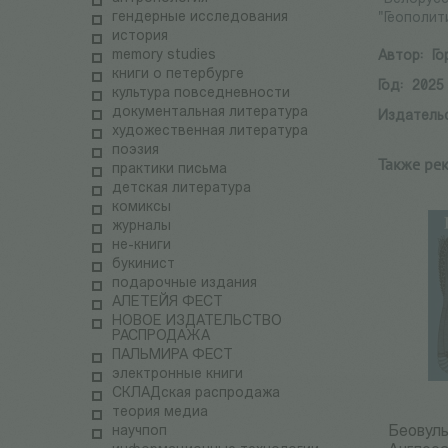
гендерные исследования
"Геополит
история
memory studies
Автор:
Го
книги о петербурге
Год:
2025
культура повседневности
документальная литература
Издатель
художественная литература
поэзия
Также ре
практики письма
детская литература
комиксы
журналы
не-книги
букинист
подарочные издания
АЛЕТЕЙЯ ФЕСТ
НОВОЕ ИЗДАТЕЛЬСТВО
РАСПРОДАЖА
ПАЛЬМИРА ФЕСТ
электронные книги
СКЛАДская распродажа
теория медиа
научпоп
Беовул