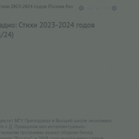
тихи 2023-2024 годов (Поэзия без
428
из
553
адио: Стихи 2023-2024 годов
8/24)
ультет МГУ. Преподавал в Высшей школе экономики,
сте с Д. Лукашуком вел интеллектуально-
атериалам программы вышел сборник бесед
рнале "Воздух", в 2020 году вышла книга стихов