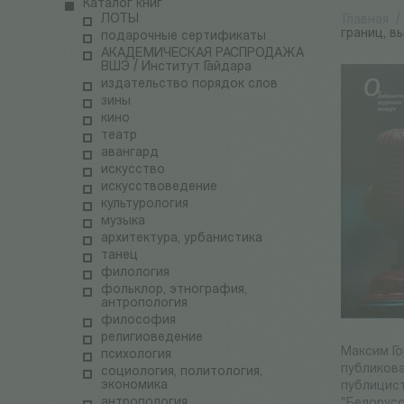
Каталог книг
ЛОТЫ
Главная
/
границ, вы
подарочные сертификаты
АКАДЕМИЧЕСКАЯ РАСПРОДАЖА
ВШЭ / Институт Гайдара
издательство порядок слов
зины
кино
театр
авангард
искусство
искусствоведение
культурология
музыка
архитектура, урбанистика
танец
филология
фольклор, этнография,
антропология
философия
религиоведение
Максим Го
психология
публикова
социология, политология,
экономика
публицис
антропология
"Белорусс