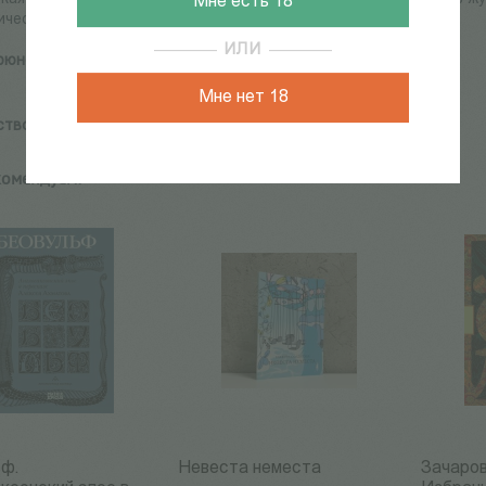
Мне есть 18
ическая лирика".
ИЛИ
рюнов М.
Мне нет 18
ство:
Библиотека журнала Воздух, Поэзия без границ
комендуем:
ьф.
Невеста неместа
Зачаров