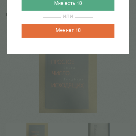
Мне есть 18
Главная
/
КАТАЛОГ КНИГ
/
поэзия
/
Простое число
исходящих
ИЛИ
392
из
550
Мне нет 18