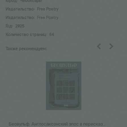
Город:
Чебоксары
Издательство:
Free Poetry
Издательство:
Free Poetry
Год:
2025
Количество страниц:
64
Также рекомендуем:
назад
вперед
Беовульф. Англосаксонский эпос в пересказ...
Н