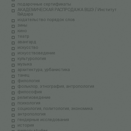
подарочные сертификаты
АКАДЕМИЧЕСКАЯ РАСПРОДАЖА ВШЭ / Институт
Гайдара
издательство порядок слов
зины
кино
театр
авангард
искусство
искусствоведение
культурология
музыка
архитектура, урбанистика
танец
филология
фольклор, этнография, антропология
философия
религиоведение
психология
социология, политология, экономика
антропология
гендерные исследования
история