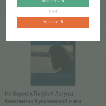
Мне есть 18
Главная
/
КАТАЛОГ КНИГ
/
поэзия
/
На берегах Голубой
Лагуны: Константин Кузьминский и его антология
ИЛИ
Мне нет 18
На берегах Голубой Лагуны:
Константин Кузьминский и его