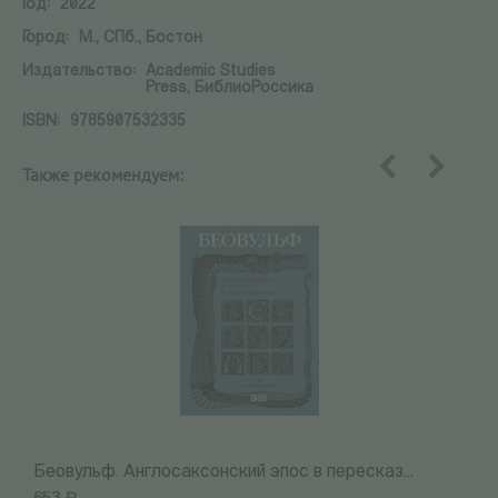
Год:
2022
Город:
М., СПб., Бостон
Издательство:
Academic Studies
Press, БиблиоРоссика
ISBN:
9785907532335
Также рекомендуем:
назад
вперед
Беовульф. Англосаксонский эпос в пересказ...
Н
Р