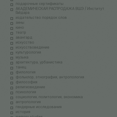
подарочные сертификаты
АКАДЕМИЧЕСКАЯ РАСПРОДАЖА ВШЭ / Институт
Гайдара
издательство порядок слов
зины
кино
театр
авангард
искусство
искусствоведение
культурология
музыка
архитектура, урбанистика
танец
филология
фольклор, этнография, антропология
философия
религиоведение
психология
социология, политология, экономика
антропология
гендерные исследования
история