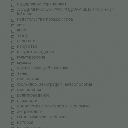
подарочные сертификаты
АКАДЕМИЧЕСКАЯ РАСПРОДАЖА ВШЭ / Институт
Гайдара
издательство порядок слов
зины
кино
театр
авангард
искусство
искусствоведение
культурология
музыка
архитектура, урбанистика
танец
филология
фольклор, этнография, антропология
философия
религиоведение
психология
социология, политология, экономика
антропология
гендерные исследования
история