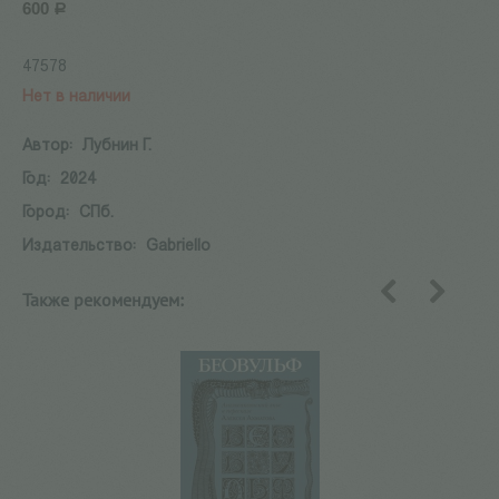
600
Р
47578
Нет в наличии
Автор:
Лубнин Г.
Год:
2024
Город:
СПб.
Издательство:
Gabriello
Также рекомендуем:
назад
вперед