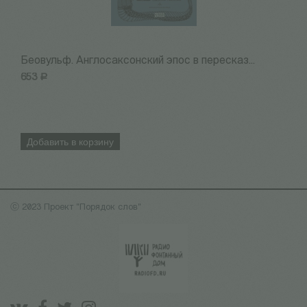
Беовульф. Англосаксонский эпос в пересказ...
Н
653
Р
7
Добавить в корзину
ⓒ 2023 Проект "Порядок слов"