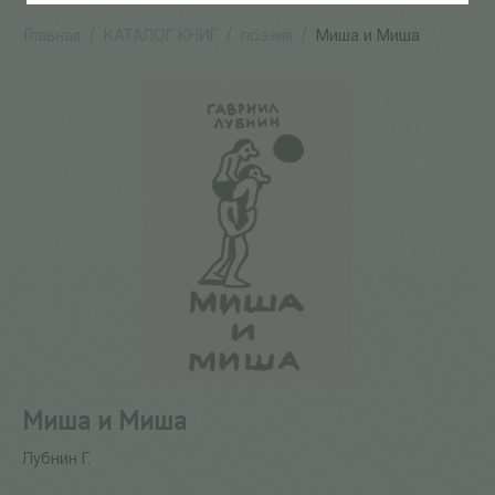
Главная
/
КАТАЛОГ КНИГ
/
поэзия
/
Миша и Миша
Миша и Миша
Лубнин Г.