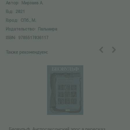
Автор:
Мирзаев А.
Год:
2021
Город:
СПб., М.
Издательство:
Пальмира
ISBN:
9785517036117
Также рекомендуем:
назад
вперед
Беовульф. Англосаксонский эпос в пересказ...
Н