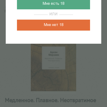
Мне есть 18
Главная
/
КАТАЛОГ КНИГ
/
поэзия
/
Медленное.
Плавное. Неотвратимое
ИЛИ
277
из
547
Мне нет 18
Медленное. Плавное. Неотвратимое