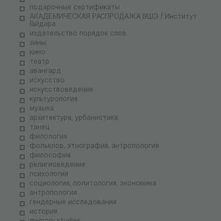
подарочные сертификаты
АКАДЕМИЧЕСКАЯ РАСПРОДАЖА ВШЭ / Институт
Гайдара
издательство порядок слов
зины
кино
театр
авангард
искусство
искусствоведение
культурология
музыка
архитектура, урбанистика
танец
филология
фольклор, этнография, антропология
философия
религиоведение
психология
социология, политология, экономика
антропология
гендерные исследования
история