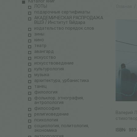
Каталог книг
ЛОТЫ
Главная
/
подарочные сертификаты
АКАДЕМИЧЕСКАЯ РАСПРОДАЖА
ВШЭ / Институт Гайдара
издательство порядок слов
зины
кино
театр
авангард
искусство
искусствоведение
культурология
музыка
архитектура, урбанистика
танец
филология
фольклор, этнография,
антропология
философия
Валерий 
религиоведение
стихотвор
психология
социология, политология,
ISBN:
993
экономика
антропология