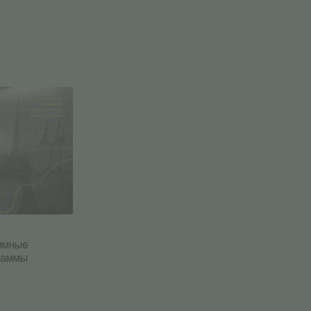
ммные
раммы