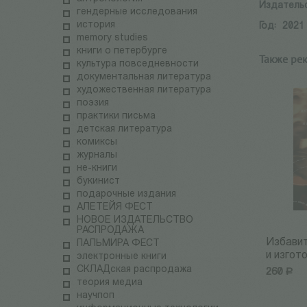
Издатель
гендерные исследования
история
Год:
2021
memory studies
книги о петербурге
Также ре
культура повседневности
документальная литература
художественная литература
поэзия
практики письма
детская литература
комиксы
журналы
не-книги
букинист
подарочные издания
АЛЕТЕЙЯ ФЕСТ
НОВОЕ ИЗДАТЕЛЬСТВО
РАСПРОДАЖА
Избавит
ПАЛЬМИРА ФЕСТ
и изгото
электронные книги
СКЛАДская распродажа
260
Р
теория медиа
научпоп