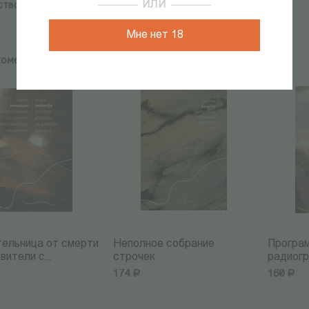
ИЛИ
ство:
Literature Without Borders
Мне нет 18
комендуем:
ельница от смерти
Неполное собрание
Програ
вители с...
строчек
радиог
174
Р
160
Р