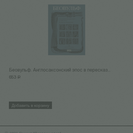
Беовульф. Англосаксонский эпос в пересказ...
Н
653
Р
7
Добавить в корзину