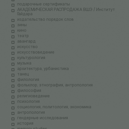
подарочные сертификаты
АКАДЕМИЧЕСКАЯ РАСПРОДАЖА ВШЭ / Институт
Гайдара
издательство порядок слов
зины
кино
театр
авангард
искусство
искусствоведение
культурология
музыка
архитектура, урбанистика
танец
филология
фольклор, этнография, антропология
философия
религиоведение
психология
социология, политология, экономика
антропология
гендерные исследования
история