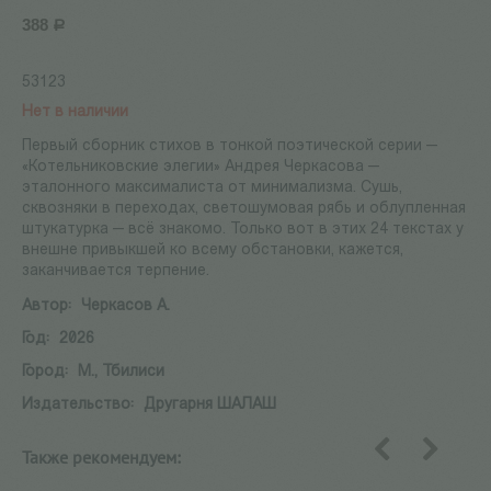
388
Р
53123
Нет в наличии
Первый сборник стихов в тонкой поэтической серии —
«Котельниковские элегии» Андрея Черкасова —
эталонного максималиста от минимализма. Сушь,
сквозняки в переходах, светошумовая рябь и облупленная
штукатурка — всё знакомо. Только вот в этих 24 текстах у
внешне привыкшей ко всему обстановки, кажется,
заканчивается терпение.
Автор:
Черкасов А.
Год:
2026
Город:
М., Тбилиси
Издательство:
Другарня ШАЛАШ
Также рекомендуем:
назад
вперед