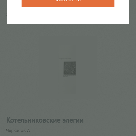
Главная
/
КАТАЛОГ КНИГ
/
поэзия
/
Котельниковские
элегии
Котельниковские элегии
Черкасов А.