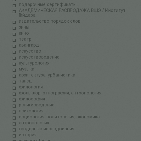
подарочные сертификаты
АКАДЕМИЧЕСКАЯ РАСПРОДАЖА ВШЭ / Институт
Гайдара
издательство порядок слов
зины
кино
театр
авангард
искусство
искусствоведение
культурология
музыка
архитектура, урбанистика
танец
филология
фольклор, этнография, антропология
философия
религиоведение
психология
социология, политология, экономика
антропология
гендерные исследования
история