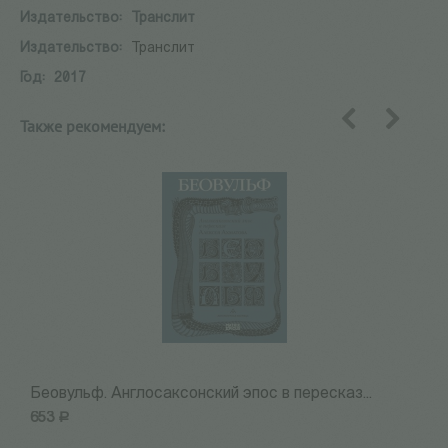
Издательство:
Транслит
Издательство:
Транслит
Год:
2017
Также рекомендуем:
назад
вперед
Беовульф. Англосаксонский эпос в пересказ...
Н
653
Р
7