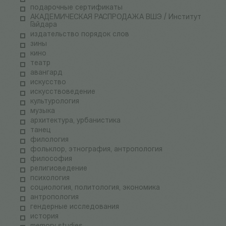
подарочные сертификаты
АКАДЕМИЧЕСКАЯ РАСПРОДАЖА ВШЭ / Институт
Гайдара
издательство порядок слов
зины
кино
театр
авангард
искусство
искусствоведение
культурология
музыка
архитектура, урбанистика
танец
филология
фольклор, этнография, антропология
философия
религиоведение
психология
социология, политология, экономика
антропология
гендерные исследования
история