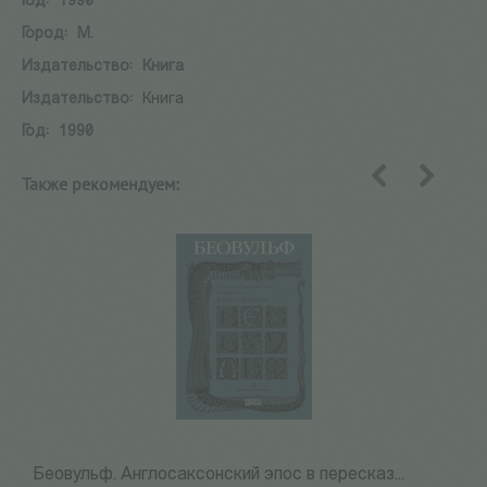
Год:
1990
Город:
М.
Издательство:
Книга
Издательство:
Книга
Год:
1990
Также рекомендуем:
назад
вперед
Беовульф. Англосаксонский эпос в пересказ...
Н