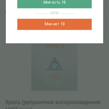
Мне есть 18
Главная
/
КАТАЛОГ КНИГ
/
поэзия
/
Эросъ (репринтное
воспроизведение 1907 года)
ИЛИ
549
из
553
Мне нет 18
Эросъ (репринтное воспроизведение