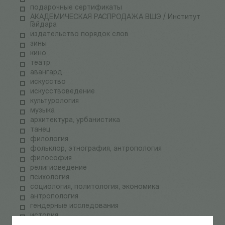
подарочные сертификаты
АКАДЕМИЧЕСКАЯ РАСПРОДАЖА ВШЭ / Институт
Гайдара
издательство порядок слов
зины
кино
театр
авангард
искусство
искусствоведение
культурология
музыка
архитектура, урбанистика
танец
филология
фольклор, этнография, антропология
философия
религиоведение
психология
социология, политология, экономика
антропология
гендерные исследования
история