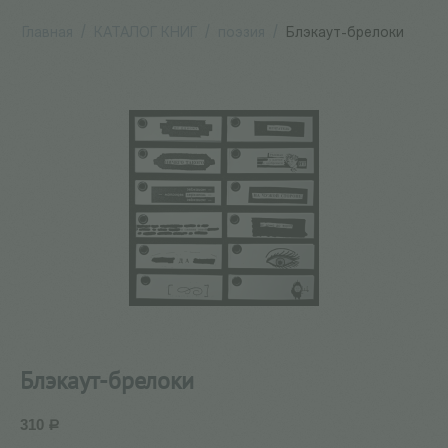
Главная
/
КАТАЛОГ КНИГ
/
поэзия
/
Блэкаут-брелоки
Блэкаут-брелоки
310
Р