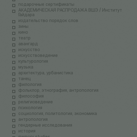
подарочные сертификаты
АКАДЕМИЧЕСКАЯ РАСПРОДАЖА ВШЭ / Институт
Гайдара
издательство порядок слов
зины
кино
театр
авангард
искусство
искусствоведение
культурология
музыка
архитектура, урбанистика
танец
филология
фольклор, этнография, антропология
философия
религиоведение
психология
социология, политология, экономика
антропология
гендерные исследования
история