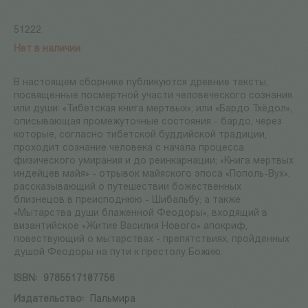
51222
Нет в наличии
В настоящем сборнике публикуются древние тексты,
посвященные посмертной участи человеческого сознания
или души: «Тибетская книга мертвых», или «Бардо Тхёдол»,
описывающая промежуточные состояния - бардо, через
которые, согласно тибетской буддийской традиции,
проходит сознание человека с начала процесса
физического умирания и до реинкарнации; «Книга мертвых
индейцев майя» - отрывок майяского эпоса «Пополь-Вух»,
рассказывающий о путешествии божественных
близнецов в преисподнюю - Шибальбу; а также
«Мытарства души блаженной Феодоры», входящий в
византийское «Житие Василия Нового» апокриф,
повествующий о мытарствах - препятствиях, пройденных
душой Феодоры на пути к престолу Божию.
ISBN:
9785517107756
Издательство:
Пальмира