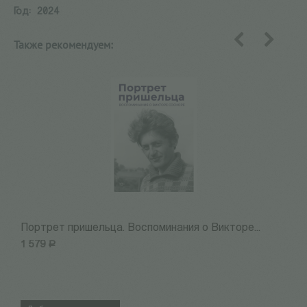
Год:
2024
Также рекомендуем:
назад
вперед
Портрет пришельца. Воспоминания о Викторе...
К
1 579
Р
5