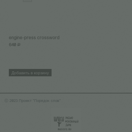
engine-press crossword
Н
640
Р
3
Добавить в корзину
ⓒ 2023 Проект "Порядок слов"