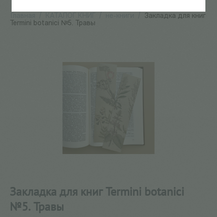
Главная
/
КАТАЛОГ КНИГ
/
не-книги
/
Закладка для книг
Termini botanici №5. Травы
Закладка для книг Termini botanici
№5. Травы