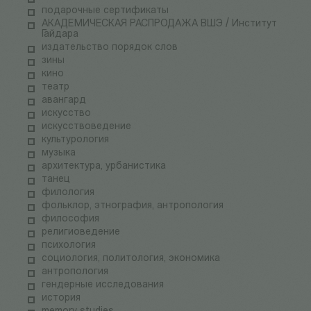
подарочные сертификаты
АКАДЕМИЧЕСКАЯ РАСПРОДАЖА ВШЭ / Институт
Гайдара
издательство порядок слов
зины
кино
театр
авангард
искусство
искусствоведение
культурология
музыка
архитектура, урбанистика
танец
филология
фольклор, этнография, антропология
философия
религиоведение
психология
социология, политология, экономика
антропология
гендерные исследования
история