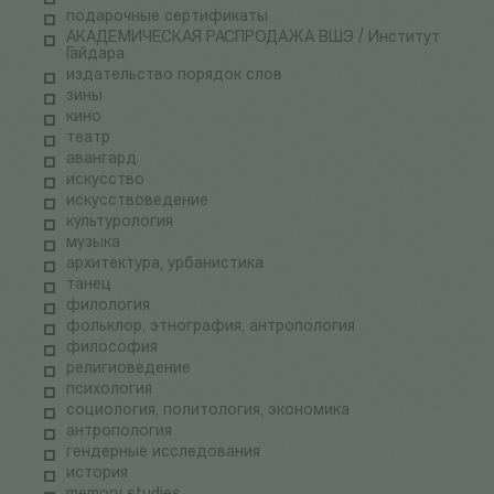
подарочные сертификаты
АКАДЕМИЧЕСКАЯ РАСПРОДАЖА ВШЭ / Институт
Гайдара
издательство порядок слов
зины
кино
театр
авангард
искусство
искусствоведение
культурология
музыка
архитектура, урбанистика
танец
филология
фольклор, этнография, антропология
философия
религиоведение
психология
социология, политология, экономика
антропология
гендерные исследования
история