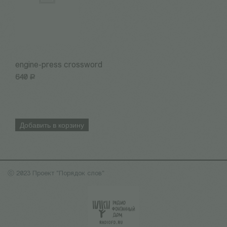
engine-press crossword
Н
640
Р
3
Добавить в корзину
ⓒ 2023 Проект "Порядок слов"