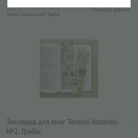
Главная
/
КАТАЛОГ КНИГ
/
не-книги
/
Закладка для книг
Termini botanici №2. Грибы
Закладка для книг Termini botanici
№2. Грибы