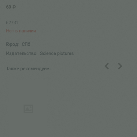
60
Р
52781
Нет в наличии
Город:
СПб
Издательство:
Science pictures
Также рекомендуем:
назад
вперед