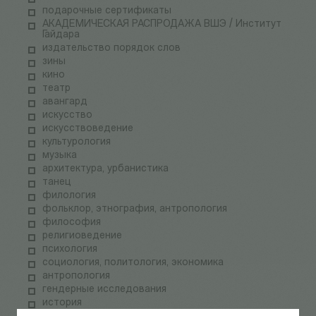
подарочные сертификаты
АКАДЕМИЧЕСКАЯ РАСПРОДАЖА ВШЭ / Институт
Гайдара
издательство порядок слов
зины
кино
театр
авангард
искусство
искусствоведение
культурология
музыка
архитектура, урбанистика
танец
филология
фольклор, этнография, антропология
философия
религиоведение
психология
социология, политология, экономика
антропология
гендерные исследования
история