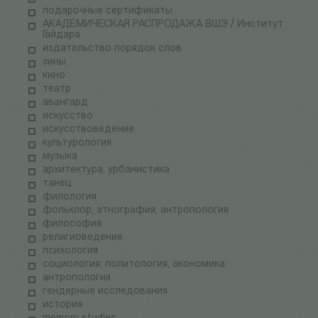
подарочные сертификаты
АКАДЕМИЧЕСКАЯ РАСПРОДАЖА ВШЭ / Институт
Гайдара
издательство порядок слов
зины
кино
театр
авангард
искусство
искусствоведение
культурология
музыка
архитектура, урбанистика
танец
филология
фольклор, этнография, антропология
философия
религиоведение
психология
социология, политология, экономика
антропология
гендерные исследования
история