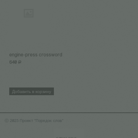
engine-press crossword
Н
640
Р
3
Добавить в корзину
ⓒ 2023 Проект "Порядок слов"