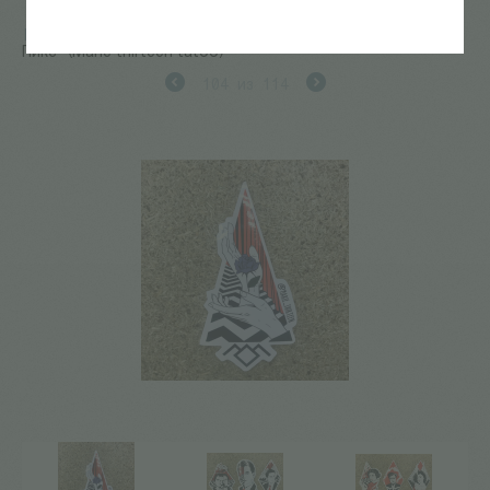
Главная
/
КАТАЛОГ КНИГ
/
не-книги
/
Стикер "Твин
Пикс" (Marie thirteen tatoo)
104
из
114