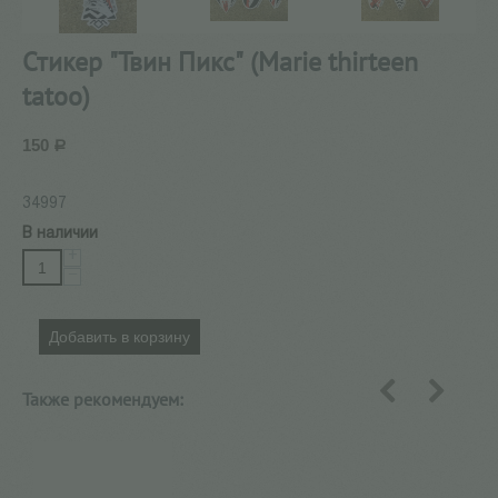
Стикер "Твин Пикс" (Marie thirteen
tatoo)
150
Р
34997
В наличии
+
−
Добавить в корзину
Также рекомендуем:
назад
вперед