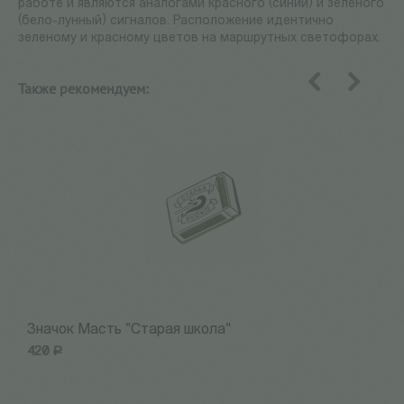
работе и являются аналогами красного (синий) и зеленого
(бело-лунный) сигналов. Расположение идентично
зеленому и красному цветов на маршрутных светофорах.
Также рекомендуем:
назад
вперед
Значок Масть "Старая школа"
З
420
Р
4