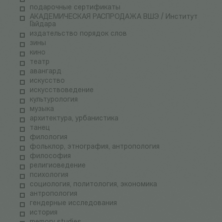
подарочные сертификаты
АКАДЕМИЧЕСКАЯ РАСПРОДАЖА ВШЭ / Институт
Гайдара
издательство порядок слов
зины
кино
театр
авангард
искусство
искусствоведение
культурология
музыка
архитектура, урбанистика
танец
филология
фольклор, этнография, антропология
философия
религиоведение
психология
социология, политология, экономика
антропология
гендерные исследования
история