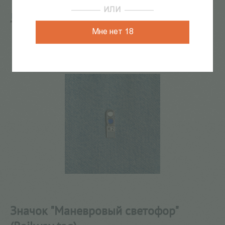
ИЛИ
Главная
/
КАТАЛОГ КНИГ
/
не-книги
/
пины
/
Значок
"Маневровый светофор" (Railway tag)
Мне нет 18
2
из
11
Значок "Маневровый светофор"