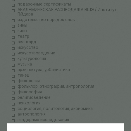
подарочные сертификаты
АКАДЕМИЧЕСКАЯ РАСПРОДАЖА ВШЭ / Институт
Гайдара
издательство порядок слов
зины
кино
театр
авангард
искусство
искусствоведение
культурология
музыка
архитектура, урбанистика
танец
филология
фольклор, этнография, антропология
философия
религиоведение
психология
социология, политология, экономика
антропология
гендерные исследования
история