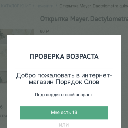
КАТАЛОГ КНИГ
/
не-книги
/
Открытка Mayer. Dactylometra quinq
Открытка Mayer. Dactylometra
60
Р
52790
ПРОВЕРКА ВОЗРАСТА
Нет в наличии
Добро пожаловать в интернет-
магазин Порядок Слов
Подтвердите свой возраст
Пб
Мне есть 18
ство:
Science pictures
ИЛИ