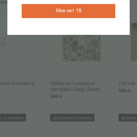
комендуем:
Мне нет 18
press crossword
Набор из 5 книжных
Постер 
закладок Санд (Sand). ...
600
Р
300
Р
ь в корзину
Добавить в корзину
Добавит