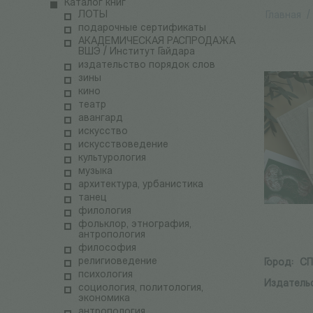
Каталог книг
ЛОТЫ
Главная
/
подарочные сертификаты
АКАДЕМИЧЕСКАЯ РАСПРОДАЖА
ВШЭ / Институт Гайдара
издательство порядок слов
зины
кино
театр
авангард
искусство
искусствоведение
культурология
музыка
архитектура, урбанистика
танец
филология
фольклор, этнография,
антропология
философия
религиоведение
Город:
С
психология
Издатель
социология, политология,
экономика
антропология