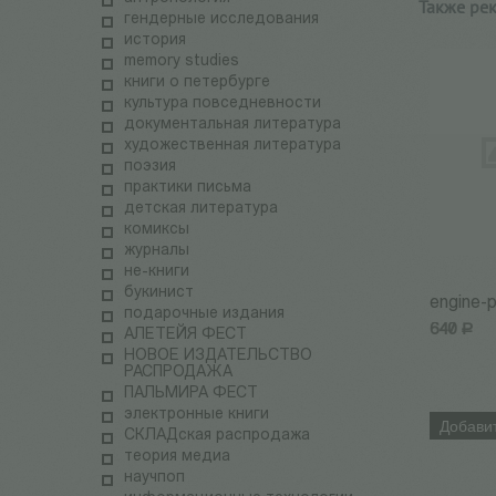
Также ре
гендерные исследования
история
memory studies
книги о петербурге
культура повседневности
документальная литература
художественная литература
поэзия
практики письма
детская литература
комиксы
журналы
не-книги
букинист
engine-
подарочные издания
640
Р
АЛЕТЕЙЯ ФЕСТ
НОВОЕ ИЗДАТЕЛЬСТВО
РАСПРОДАЖА
ПАЛЬМИРА ФЕСТ
электронные книги
Добавит
СКЛАДская распродажа
теория медиа
научпоп