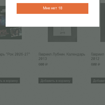
Мне нет 18
рь "Рок 2026-27"
Гавриил Лубнин. Календарь
Гавриил
2013
2012
600
Р
600
Р
ь в корзину
Добавить в корзину
Добавит