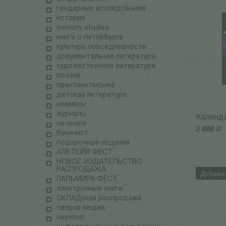
гендерные исследования
история
memory studies
книги о петербурге
культура повседневности
документальная литература
художественная литература
поэзия
практики письма
детская литература
комиксы
журналы
Календа
не-книги
2 000
Р
букинист
подарочные издания
АЛЕТЕЙЯ ФЕСТ
НОВОЕ ИЗДАТЕЛЬСТВО
РАСПРОДАЖА
Добавит
ПАЛЬМИРА ФЕСТ
электронные книги
СКЛАДская распродажа
теория медиа
научпоп