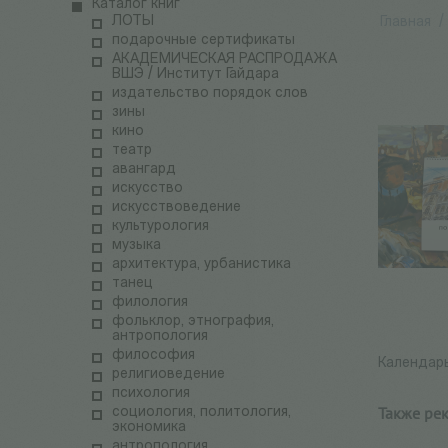
Каталог книг
ЛОТЫ
Главная
/
подарочные сертификаты
АКАДЕМИЧЕСКАЯ РАСПРОДАЖА
ВШЭ / Институт Гайдара
издательство порядок слов
зины
кино
театр
авангард
искусство
искусствоведение
культурология
музыка
архитектура, урбанистика
танец
филология
фольклор, этнография,
антропология
философия
Календарь
религиоведение
психология
Также ре
социология, политология,
экономика
антропология