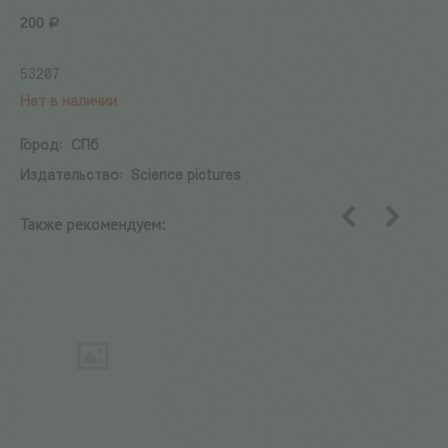
200
Р
53207
Нет в наличии
Город:
СПб
Издательство:
Science pictures
Также рекомендуем:
назад
вперед