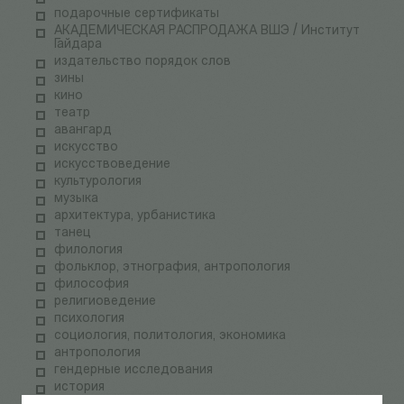
подарочные сертификаты
АКАДЕМИЧЕСКАЯ РАСПРОДАЖА ВШЭ / Институт
Гайдара
издательство порядок слов
зины
кино
театр
авангард
искусство
искусствоведение
культурология
музыка
архитектура, урбанистика
танец
филология
фольклор, этнография, антропология
философия
религиоведение
психология
социология, политология, экономика
антропология
гендерные исследования
история