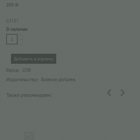
200
Р
53197
В наличии
+
−
Добавить в корзину
Город:
СПб
Издательство:
Science pictures
Также рекомендуем:
назад
вперед