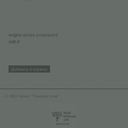
engine-press crossword
Н
640
Р
3
Добавить в корзину
ⓒ 2023 Проект "Порядок слов"