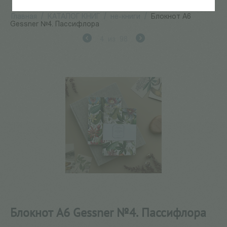
Главная
/
КАТАЛОГ КНИГ
/
не-книги
/
Блокнот А6
Gessner №4. Пассифлора
4
из
98
Блокнот А6 Gessner №4. Пассифлора