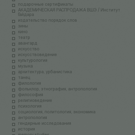
подарочные сертификаты
АКАДЕМИЧЕСКАЯ РАСПРОДАЖА ВШЭ / Институт
Гайдара
издательство порядок слов
зины
кино
театр
авангард
искусство
искусствоведение
культурология
музыка
архитектура, урбанистика
танец
филология
фольклор, этнография, антропология
философия
религиоведение
психология
социология, политология, экономика
антропология
гендерные исследования
история