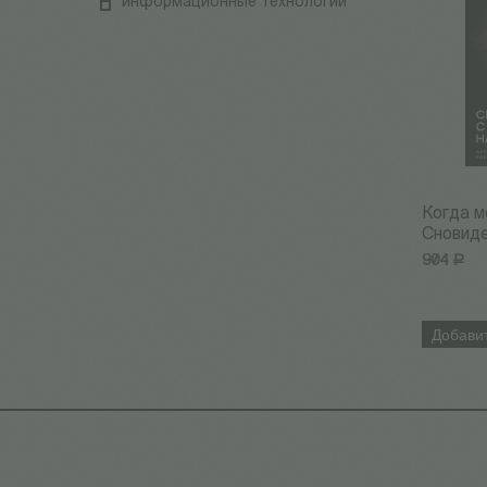
информационные технологии
Когда м
Сновиден
904
Р
Добавит