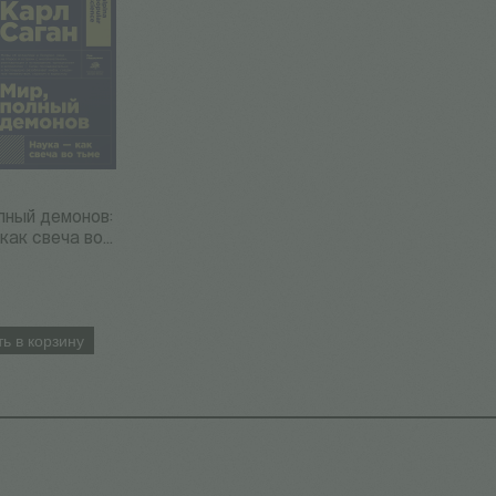
лный демонов:
как свеча во...
ь в корзину