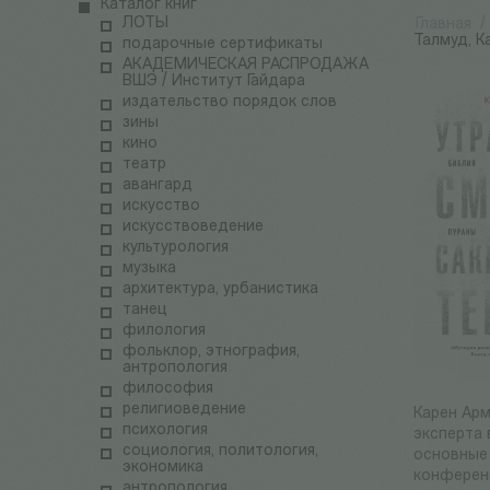
Каталог книг
ЛОТЫ
Главная
/
Талмуд, К
подарочные сертификаты
АКАДЕМИЧЕСКАЯ РАСПРОДАЖА
ВШЭ / Институт Гайдара
издательство порядок слов
зины
кино
театр
авангард
искусство
искусствоведение
культурология
музыка
архитектура, урбанистика
танец
филология
фольклор, этнография,
антропология
философия
религиоведение
Карен Арм
психология
эксперта 
социология, политология,
основные 
экономика
конференц
антропология