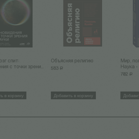
озг спит:
Объясняя религию
Мир, по
ия с точки зрени...
Наука - 
583
Р
702
Р
ь в корзину
Добавить в корзину
Добавит