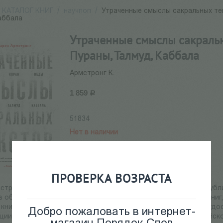
КАТАЛОГ КНИГ
/
научпоп
/
Утраченные смыслы сакральных тек
аббала
Утраченные смыслы сакральны
Пураны, Талмуд, Каббала
Армстронг К.
1 859
Р
51834
Нет в наличии
ПРОВЕРКА ВОЗРАСТА
стронг (род. 1944 г.) — британский религиовед, философ и пуб
в области сравнительного религиоведения. Автор более 25 книг,
книги в разное время изданы в России. Была неоднократно удо
Добро пожаловать в интернет-
ии TED, премия Четырех свобод, премия принцессы Астурийской