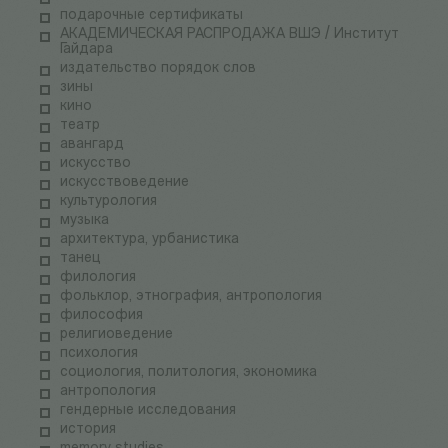
подарочные сертификаты
АКАДЕМИЧЕСКАЯ РАСПРОДАЖА ВШЭ / Институт
Гайдара
издательство порядок слов
зины
кино
театр
авангард
искусство
искусствоведение
культурология
музыка
архитектура, урбанистика
танец
филология
фольклор, этнография, антропология
философия
религиоведение
психология
социология, политология, экономика
антропология
гендерные исследования
история