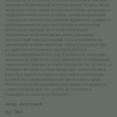
опровергнуть эту логику; исследуя традиции и практики
поэтической декламации в России начала XX века, автор
предлагает новаторский взгляд на историю литературы и
перформативных искусств сквозь призму медиатеории.
Опираясь на многолетнее изучение аудиальных архивов и
уделяя внимание обзору новаторских исследований
звучащей литературы, Золотухин анализирует
пограничные перформативные жанры (например:
агитационный самодеятельный театр и коллективная
декламация), а также эволюции техник слушания в один
из наиболее интенсивных периодов истории
западноевропейской культуры. В результате перед нами
оригинальная работа на стыке филологии, исследований
перформанса и медиа, которая предлагает не прочесть, а
услышать историю русской литературы начала ХX века.
Еще одна задача, которую ставит перед собой автор, —
пролить свет на механизмы культурной памяти. Ведь
помехи и треск фонографического валика со временем
стали условием для того, чтобы мы поверили в
подлинность голосов из прошлого.
Автор:
Золотухин В.
Год:
2024