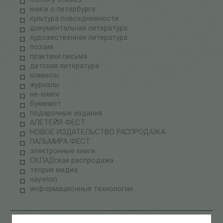
memory studies
книги о петербурге
культура повседневности
документальная литература
художественная литература
поэзия
практики письма
детская литература
комиксы
журналы
не-книги
букинист
подарочные издания
АЛЕТЕЙЯ ФЕСТ
НОВОЕ ИЗДАТЕЛЬСТВО РАСПРОДАЖА
ПАЛЬМИРА ФЕСТ
электронные книги
СКЛАДская распродажа
теория медиа
научпоп
информационные технологии