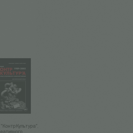
"КонтрКультура".
ативного ...